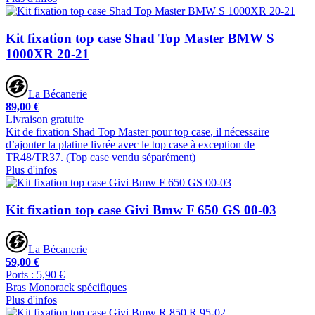
Kit fixation top case Shad Top Master BMW S
1000XR 20-21
La Bécanerie
89,00 €
Livraison gratuite
Kit de fixation Shad Top Master pour top case, il nécessaire
d’ajouter la platine livrée avec le top case à exception de
TR48/TR37. (Top case vendu séparément)
Plus d'infos
Kit fixation top case Givi Bmw F 650 GS 00-03
La Bécanerie
59,00 €
Ports : 5,90 €
Bras Monorack spécifiques
Plus d'infos