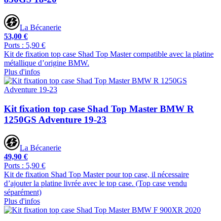
La Bécanerie
53,00 €
Ports : 5,90 €
Kit de fixation top case Shad Top Master compatible avec la platine
métallique d’origine BMW.
Plus d'infos
Kit fixation top case Shad Top Master BMW R
1250GS Adventure 19-23
La Bécanerie
49,90 €
Ports : 5,90 €
Kit de fixation Shad Top Master pour top case, il nécessaire
d’ajouter la platine livrée avec le top case. (Top case vendu
séparément)
Plus d'infos