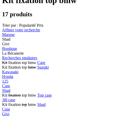
Kit fixation top bmw
17 produits
Trier par :
Popularité
Prix
Affiner votre recherche
Marque
Shad
Givi
Boutique
La Bécanerie
Recherches similaires
Kit
fixation top bmw
Case
Kit fixation top
bmw
Suzuki
Kawasaki
Honda
125
Case
Shad
Kit
fixation
top bmw
Top case
38l case
Kit fixation
top
bmw
Shad
Case
Givi