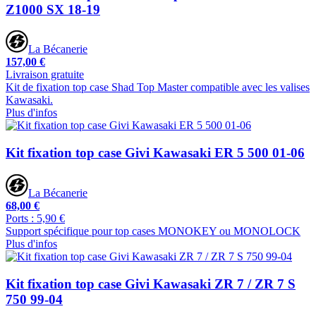
Z1000 SX 18-19
La Bécanerie
157,00 €
Livraison gratuite
Kit de fixation top case Shad Top Master compatible avec les valises
Kawasaki.
Plus d'infos
Kit fixation top case Givi Kawasaki ER 5 500 01-06
La Bécanerie
68,00 €
Ports : 5,90 €
Support spécifique pour top cases MONOKEY ou MONOLOCK
Plus d'infos
Kit fixation top case Givi Kawasaki ZR 7 / ZR 7 S
750 99-04