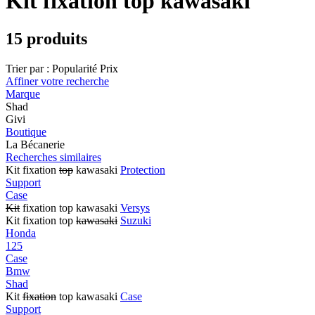
Kit fixation top kawasaki
15 produits
Trier par :
Popularité
Prix
Affiner votre recherche
Marque
Shad
Givi
Boutique
La Bécanerie
Recherches similaires
Kit fixation
top
kawasaki
Protection
Support
Case
Kit
fixation top kawasaki
Versys
Kit fixation top
kawasaki
Suzuki
Honda
125
Case
Bmw
Shad
Kit
fixation
top kawasaki
Case
Support