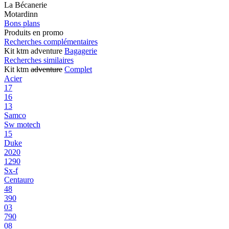
La Bécanerie
Motardinn
Bons plans
Produits en promo
Recherches complémentaires
Kit ktm adventure
Bagagerie
Recherches similaires
Kit ktm
adventure
Complet
Acier
17
16
13
Samco
Sw motech
15
Duke
2020
1290
Sx-f
Centauro
48
390
03
790
08