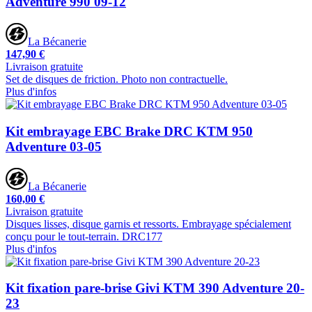
Adventure 990 09-12
La Bécanerie
147,90 €
Livraison gratuite
Set de disques de friction. Photo non contractuelle.
Plus d'infos
Kit embrayage EBC Brake DRC KTM 950
Adventure 03-05
La Bécanerie
160,00 €
Livraison gratuite
Disques lisses, disque garnis et ressorts. Embrayage spécialement
conçu pour le tout-terrain. DRC177
Plus d'infos
Kit fixation pare-brise Givi KTM 390 Adventure 20-
23