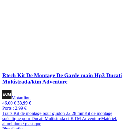
Rtech Kit De Montage De Garde-main Hp3 Ducati
Multistrada/ktm Adventure
Motardinn
46,00 €
33,99 €
Ports : 2,99 €
Traits:Kit de montage pour guidon 22 28 mmKit de montage
spécifique pour Ducati Multistrada et KTM AdventureMatériel:
aluminium / plastique
Plus d'infos