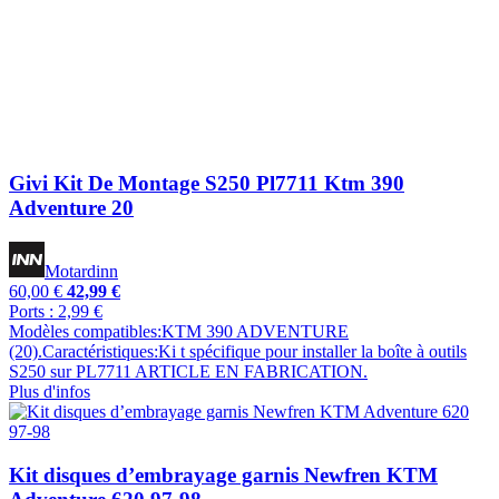
Givi Kit De Montage S250 Pl7711 Ktm 390
Adventure 20
Motardinn
60,00 €
42,99 €
Ports : 2,99 €
Modèles compatibles:KTM 390 ADVENTURE
(20).Caractéristiques:Ki t spécifique pour installer la boîte à outils
S250 sur PL7711 ARTICLE EN FABRICATION.
Plus d'infos
Kit disques d’embrayage garnis Newfren KTM