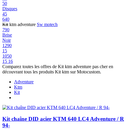
50
Disques
45
640
Kit
ktm adventure
Sw motech
790
Brise
Noir
1290
15
1050
15 16
Comparez toutes les offres de Kit ktm adventure pas cher en
découvrant tous les produits Kit ktm sur Motocustom.
Adventure
Ktm
Kit
Kit chaîne DID acier KTM 640 LC4 Adventure / R
94-