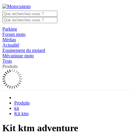
Parking
Forum moto
Médias
Actualité
Equipement du motard
Mécanique moto
Tests
Produits
Produits
kit
Kit ktm
Kit ktm adventure