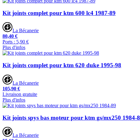
Kit joints complet pour ktm 600 lc4 1987-89
La Bécanerie
80,40 €
Ports : 5,90 €
Plus d'infos
Kit joints complet pour ktm 620 duke 1995-98
La Bécanerie
105,90 €
Livraison gratuite
Plus d'infos
Kit joints spys bas moteur pour ktm gs/mx250 1984-
La Bécanerie