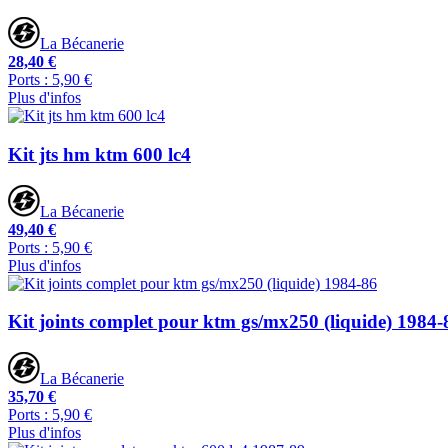
La Bécanerie
28,40 €
Ports : 5,90 €
Plus d'infos
Kit jts hm ktm 600 lc4
La Bécanerie
49,40 €
Ports : 5,90 €
Plus d'infos
Kit joints complet pour ktm gs/mx250 (liquide) 1984-
La Bécanerie
35,70 €
Ports : 5,90 €
Plus d'infos