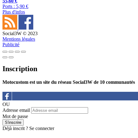
55,60 €
Ports : 5,90 €
Plus d'infos
Social3W © 2023
Mentions légales
Publicité
Inscription
Motocustom est un site du réseau Social3W de 10 communautés
OU
Adresse email
Mot de passe
Déjà inscrit ?
Se connecter