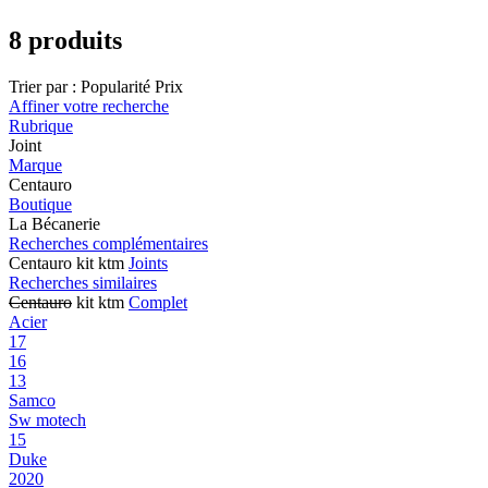
8 produits
Trier par :
Popularité
Prix
Affiner votre recherche
Rubrique
Joint
Marque
Centauro
Boutique
La Bécanerie
Recherches complémentaires
Centauro kit ktm
Joints
Recherches similaires
Centauro
kit ktm
Complet
Acier
17
16
13
Samco
Sw motech
15
Duke
2020