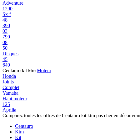
Adventure
1290
Sx-f
48
390
03
790
08
50
Disques
45
640
Centauro kit
ktm
Moteur
Honda
Joints
Complet
Yamaha
Haut moteur
125
Aprilia
Comparez toutes les offres de Centauro kit ktm pas cher en découvran
Centauro
Ktm
Kit