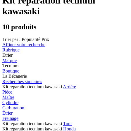
Kit réparation tecnium
kawasaki
10 produits
Trier par :
Popularité
Prix
Affiner votre recherche
Rubrique
Etrier
Marque
Tecnium
Boutique
La Bécanerie
Recherches similaires
Kit réparation
tecnium
kawasaki
Arrière
Pièce
Maître
Cylindre
Carburation
Étrier
Freinage
Kit
réparation
tecnium
kawasaki
Tour
Kit réparation tecnium
kawasaki
Honda