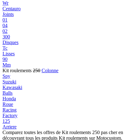
Wr
Centauro
Joints
01
04
02
300
Disques
Tc
Lisses
90
Mm
Kit roulements
250
Colonne
Spy
Suzuki
Kawasaki
Balls
Honda
Roue
Racing
Factory
125
Arriere
Comparez toutes les offres de Kit roulements 250 pas cher en
découvrant tous les produits Kit roulements sur Motocustom.