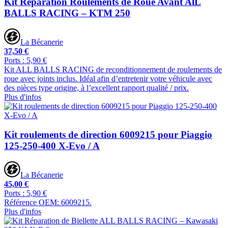
Kit Réparation Roulements de Roue Avant AlL
BALLS RACING – KTM 250
La Bécanerie
37,50 €
Ports : 5,90 €
Kit ALL BALLS RACING de reconditionnement de roulements de
roue avec joints inclus. Idéal afin d’entretenir votre véhicule avec
des pièces type origine, à l’excellent rapport qualité / prix.
Plus d'infos
Kit roulements de direction 6009215 pour Piaggio
125-250-400 X-Evo / A
La Bécanerie
45,00 €
Ports : 5,90 €
Référence OEM: 6009215.
Plus d'infos