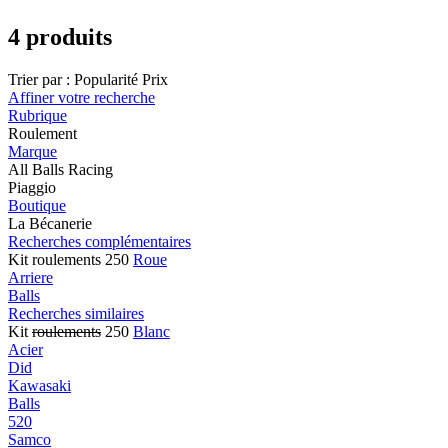
4 produits
Trier par :
Popularité
Prix
Affiner votre recherche
Rubrique
Roulement
Marque
All Balls Racing
Piaggio
Boutique
La Bécanerie
Recherches complémentaires
Kit roulements 250
Roue
Arriere
Balls
Recherches similaires
Kit
roulements
250
Blanc
Acier
Did
Kawasaki
Balls
520
Samco