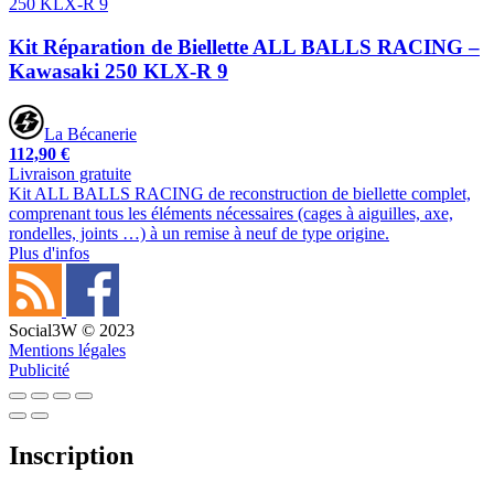
Kit Réparation de Biellette ALL BALLS RACING –
Kawasaki 250 KLX-R 9
La Bécanerie
112,90 €
Livraison gratuite
Kit ALL BALLS RACING de reconstruction de biellette complet,
comprenant tous les éléments nécessaires (cages à aiguilles, axe,
rondelles, joints …) à un remise à neuf de type origine.
Plus d'infos
Social3W © 2023
Mentions légales
Publicité
Inscription