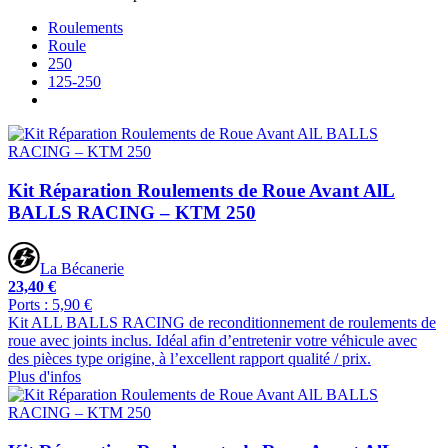
Roulements
Roule
250
125-250
Kit Réparation Roulements de Roue Avant AlL
BALLS RACING – KTM 250
La Bécanerie
23,40 €
Ports : 5,90 €
Kit ALL BALLS RACING de reconditionnement de roulements de
roue avec joints inclus. Idéal afin d’entretenir votre véhicule avec
des pièces type origine, à l’excellent rapport qualité / prix.
Plus d'infos