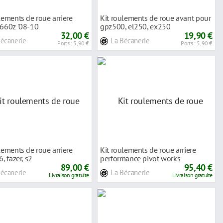
lements de roue arriere
Kit roulements de roue avant pour
t660z '08-10
gpz500, el250, ex250
32,00 €
19,90 €
Bécanerie
La Bécanerie
Ports : 5,90 €
Ports : 5,90 €
lements de roue arriere
Kit roulements de roue arriere
6, fazer, s2
performance pivot works
89,00 €
95,40 €
Bécanerie
La Bécanerie
Livraison gratuite
Livraison gratuite