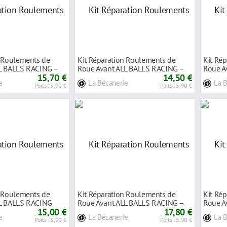
n Roulements de
Kit Réparation Roulements de
Kit Ré
L BALLS RACING –
Roue Avant ALL BALLS RACING –
Roue A
15,70 €
Yamaha 1
14,50 €
pour S
e
La Bécanerie
La 
Ports : 5,90 €
Ports : 5,90 €
n Roulements de
Kit Réparation Roulements de
Kit Ré
LL BALLS RACING
Roue Avant ALL BALLS RACING –
Roue A
15,00 €
Suzuki 8
17,80 €
Yamah
e
La Bécanerie
La 
Ports : 5,90 €
Ports : 5,90 €