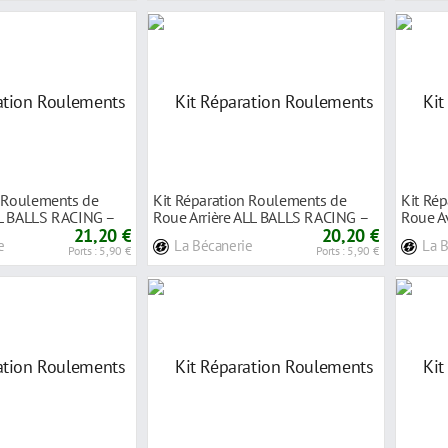
n Roulements de
Kit Réparation Roulements de
Kit Ré
L BALLS RACING –
Roue Arrière ALL BALLS RACING –
Roue A
21,20 €
Honda
20,20 €
KTM 2
e
La Bécanerie
La 
Ports : 5,90 €
Ports : 5,90 €