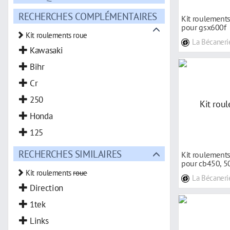
RECHERCHES COMPLÉMENTAIRES
Kit roulements
pour gsx600f
Kit roulements roue
La Bécaneri
Kawasaki
Bihr
Cr
250
Honda
125
RECHERCHES SIMILAIRES
Kit roulements
pour cb450, 5
Kit roulements
roue
La Bécaneri
Direction
1tek
Links