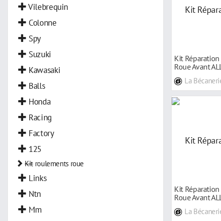
Vilebrequin
Colonne
Spy
Suzuki
Kit Réparatio
Roue Avant AL
Kawasaki
Suzuki 4
La Bécaneri
Balls
Honda
Racing
Factory
125
Kit
roulements roue
Links
Kit Réparatio
Ntn
Roue Avant A
pour Suzuki
Mm
La Bécaneri