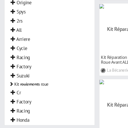
Origine
Spys
2rs
All
Arriere
Cycle
Racing
Kit Réparatio
Roue Avant AL
Factory
Yamaha 8
La Bécaneri
Suzuki
Kit
roulements
roue
Cr
Factory
Racing
Honda