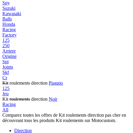
Spy
Suzuki
Kawasaki
Balls
Honda
Racing
Factory
125
250
Arriere
Origine
Spi
Joints
Skf
Cr
Kit
roulements direction
Piaggio
125
Jeu
Kit
roulements
direction
Noir
Racing
All
Comparez toutes les offres de Kit roulements direction pas cher en
découvrant tous les produits Kit roulements sur Motocustom.
Direction