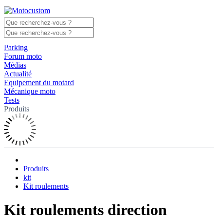
Parking
Forum moto
Médias
Actualité
Equipement du motard
Mécanique moto
Tests
Produits
Produits
kit
Kit roulements
Kit roulements direction