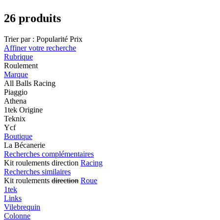
26 produits
Trier par :
Popularité
Prix
Affiner votre recherche
Rubrique
Roulement
Marque
All Balls Racing
Piaggio
Athena
1tek Origine
Teknix
Ycf
Boutique
La Bécanerie
Recherches complémentaires
Kit roulements direction
Racing
Recherches similaires
Kit roulements
direction
Roue
1tek
Links
Vilebrequin
Colonne