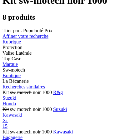
Kit sw-motech noir 1000
8 produits
Trier par :
Popularité
Prix
Affiner votre recherche
Rubrique
Protection
Valise Latérale
Top Case
Marque
Sw-motech
Boutique
La Bécanerie
Recherches similaires
Kit
sw
-
motech
noir 1000
R&g
Suzuki
Honda
Kit
sw-motech noir 1000
Suzuki
Kawasaki
Xr
15
Kit sw-motech
noir
1000
Kawasaki
Bagagerie