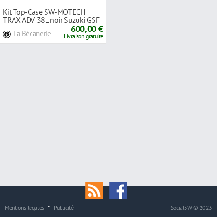
Kit Top-Case SW-MOTECH
TRAX ADV 38L noir Suzuki GSF
1250 Bandit 07-15
600,00 €
La Bécanerie
Livraison gratuite
Mentions légales
Publicité
Social3W © 2023