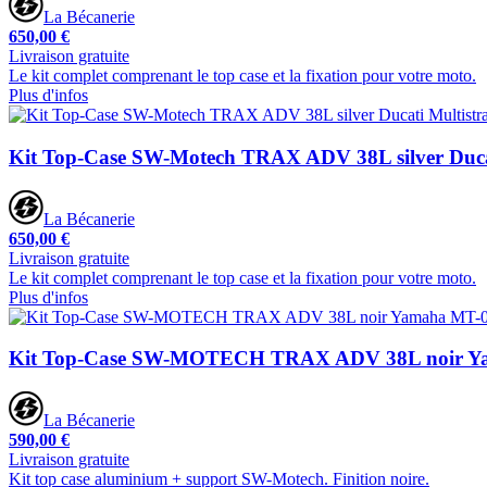
La Bécanerie
650,00 €
Livraison gratuite
Le kit complet comprenant le top case et la fixation pour votre moto.
Plus d'infos
Kit Top-Case SW-Motech TRAX ADV 38L silver Duca
La Bécanerie
650,00 €
Livraison gratuite
Le kit complet comprenant le top case et la fixation pour votre moto.
Plus d'infos
Kit Top-Case SW-MOTECH TRAX ADV 38L noir Ya
La Bécanerie
590,00 €
Livraison gratuite
Kit top case aluminium + support SW-Motech. Finition noire.