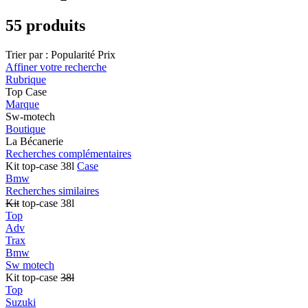
55 produits
Trier par :
Popularité
Prix
Affiner votre recherche
Rubrique
Top Case
Marque
Sw-motech
Boutique
La Bécanerie
Recherches complémentaires
Kit top-case 38l
Case
Bmw
Recherches similaires
Kit
top-case 38l
Top
Adv
Trax
Bmw
Sw motech
Kit top-case
38l
Top
Suzuki