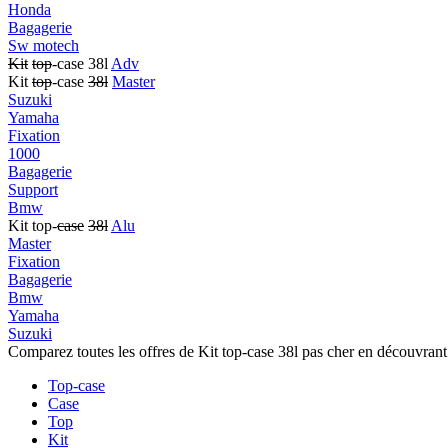
Honda
Bagagerie
Sw motech
Kit
top
-case 38l
Adv
Kit
top
-case
38l
Master
Suzuki
Yamaha
Fixation
1000
Bagagerie
Support
Bmw
Kit top-
case
38l
Alu
Master
Fixation
Bagagerie
Bmw
Yamaha
Suzuki
Comparez toutes les offres de Kit top-case 38l pas cher en découvrant
Top-case
Case
Top
Kit