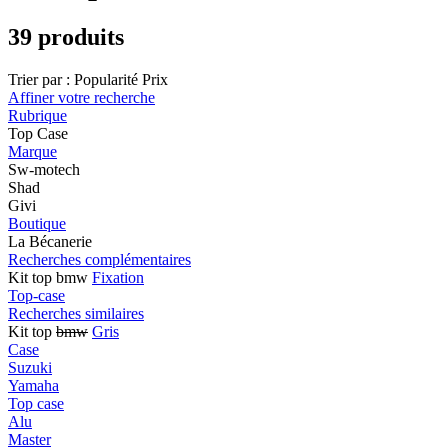
39 produits
Trier par :
Popularité
Prix
Affiner votre recherche
Rubrique
Top Case
Marque
Sw-motech
Shad
Givi
Boutique
La Bécanerie
Recherches complémentaires
Kit top bmw
Fixation
Top-case
Recherches similaires
Kit top
bmw
Gris
Case
Suzuki
Yamaha
Top case
Alu
Master