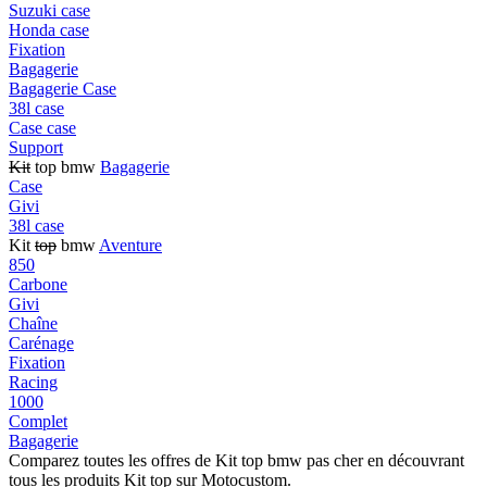
Suzuki case
Honda case
Fixation
Bagagerie
Bagagerie Case
38l case
Case case
Support
Kit
top bmw
Bagagerie
Case
Givi
38l case
Kit
top
bmw
Aventure
850
Carbone
Givi
Chaîne
Carénage
Fixation
Racing
1000
Complet
Bagagerie
Comparez toutes les offres de Kit top bmw pas cher en découvrant
tous les produits Kit top sur Motocustom.