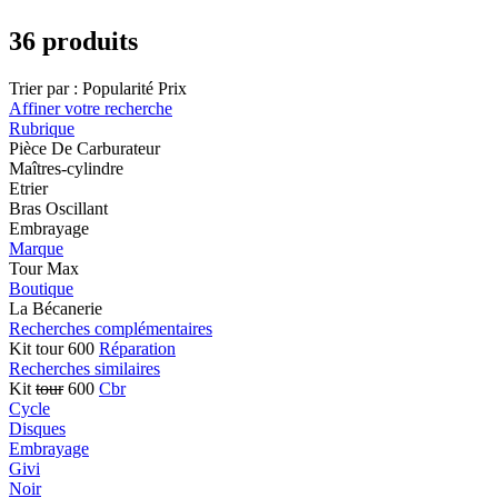
36 produits
Trier par :
Popularité
Prix
Affiner votre recherche
Rubrique
Pièce De Carburateur
Maîtres-cylindre
Etrier
Bras Oscillant
Embrayage
Marque
Tour Max
Boutique
La Bécanerie
Recherches complémentaires
Kit tour 600
Réparation
Recherches similaires
Kit
tour
600
Cbr
Cycle
Disques
Embrayage
Givi
Noir