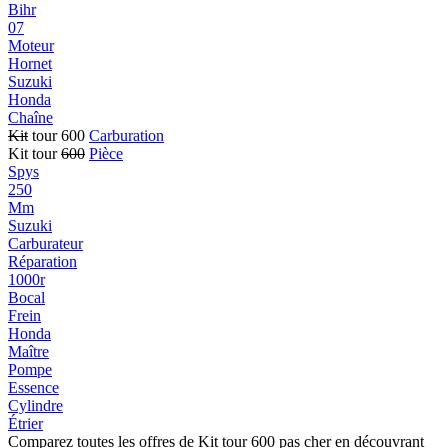
Bihr
07
Moteur
Hornet
Suzuki
Honda
Chaîne
Kit
tour 600
Carburation
Kit tour
600
Pièce
Spys
250
Mm
Suzuki
Carburateur
Réparation
1000r
Bocal
Frein
Honda
Maître
Pompe
Essence
Cylindre
Étrier
Comparez toutes les offres de Kit tour 600 pas cher en découvrant