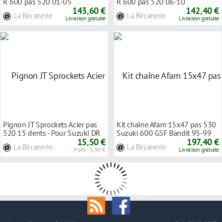
R 600 pas 520 01-05
R 600 pas 520 06-10
143,60 €
142,40 €
La Bécanerie
La Bécanerie
Livraison gratuite
Livraison gratuite
Pignon JT Sprockets Acier pas
Kit chaîne Afam 15x47 pas 530
520 15 dents - Pour Suzuki DR
Suzuki 600 GSF Bandit 95-99
600 S 85-8
15,50 €
197,40 €
La Bécanerie
La Bécanerie
Ports : 5,90 €
Livraison gratuite