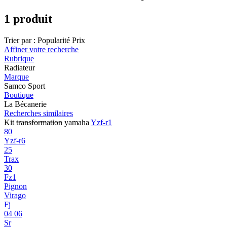
1 produit
Trier par :
Popularité
Prix
Affiner votre recherche
Rubrique
Radiateur
Marque
Samco Sport
Boutique
La Bécanerie
Recherches similaires
Kit
transformation
yamaha
Yzf-r1
80
Yzf-r6
25
Trax
30
Fz1
Pignon
Virago
Fj
04 06
Sr