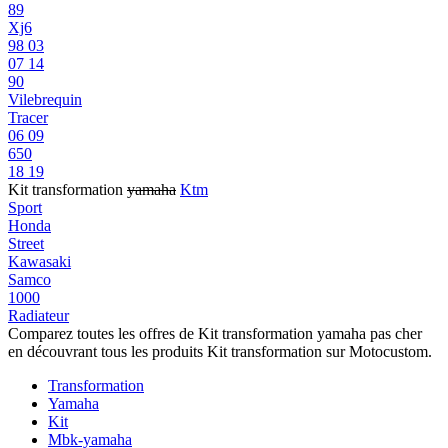
89
Xj6
98 03
07 14
90
Vilebrequin
Tracer
06 09
650
18 19
Kit transformation
yamaha
Ktm
Sport
Honda
Street
Kawasaki
Samco
1000
Radiateur
Comparez toutes les offres de Kit transformation yamaha pas cher
en découvrant tous les produits Kit transformation sur Motocustom.
Transformation
Yamaha
Kit
Mbk-yamaha