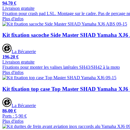
94,70 €
Livraison gratuite
Fixation pour crash pad LSL. Montage sur le cadre. Pas de perçage né
Plus d'infos
Kit fixation sacoche Side Master SHAD Yamaha XJ6
La Bécanerie
196,20 €
Livraison gratuite
Fixations pour monter les valises latérales SH43/SH42 à la moto
Plus d'infos
Kit fixation top case Top Master SHAD Yamaha XJ6
La Bécanerie
86,00 €
Ports : 5,90 €
Plus d'infos