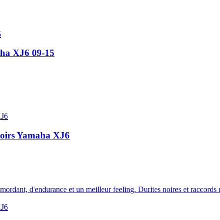
aha XJ6 09-15
 noirs Yamaha XJ6
 mordant, d'endurance et un meilleur feeling. Durites noires et raccords 