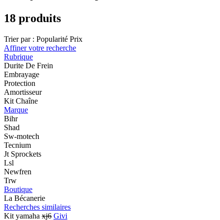
18 produits
Trier par :
Popularité
Prix
Affiner votre recherche
Rubrique
Durite De Frein
Embrayage
Protection
Amortisseur
Kit Chaîne
Marque
Bihr
Shad
Sw-motech
Tecnium
Jt Sprockets
Lsl
Newfren
Trw
Boutique
La Bécanerie
Recherches similaires
Kit yamaha
xj6
Givi