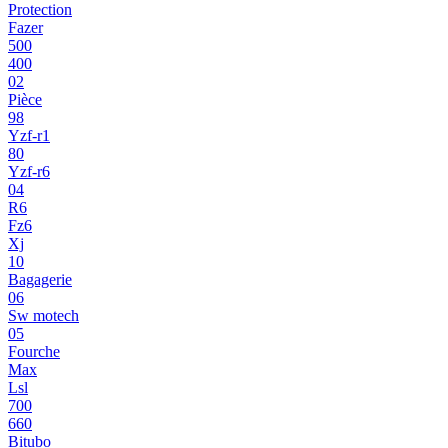
Protection
Fazer
500
400
02
Pièce
98
Yzf-r1
80
Yzf-r6
04
R6
Fz6
Xj
10
Bagagerie
06
Sw motech
05
Fourche
Max
Lsl
700
660
Bitubo