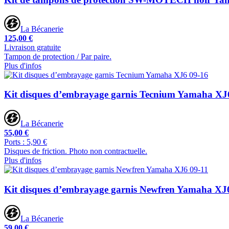
La Bécanerie
125,00 €
Livraison gratuite
Tampon de protection / Par paire.
Plus d'infos
Kit disques d’embrayage garnis Tecnium Yamaha XJ
La Bécanerie
55,00 €
Ports : 5,90 €
Disques de friction. Photo non contractuelle.
Plus d'infos
Kit disques d’embrayage garnis Newfren Yamaha XJ
La Bécanerie
59,00 €