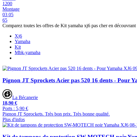
1200
Montage
03 05
65
Comparez toutes les offres de Kit yamaha xj6 pas cher en découvrant
Xj6
Yamaha
Kit
Mbk-yamaha
Pignon JT Sprockets Acier pas 520 16 dents - Pour 
La Bécanerie
18,90 €
Ports : 5,90 €
Pignon JT Sprockets. Très bon prix. Très bonne qualité.
Plus d'infos
Kit de tampons de protection SW-MOTECH noir Yam