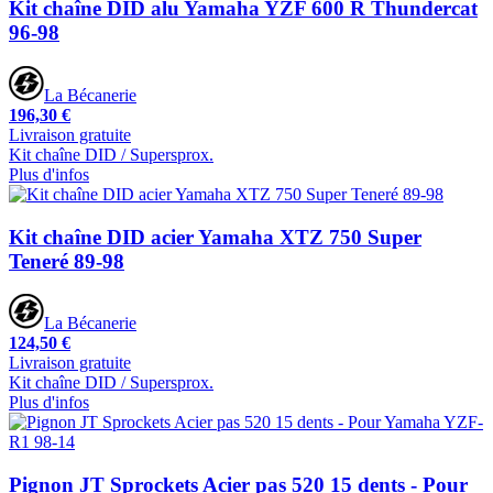
Kit chaîne DID alu Yamaha YZF 600 R Thundercat
96-98
La Bécanerie
196,30 €
Livraison gratuite
Kit chaîne DID / Supersprox.
Plus d'infos
Kit chaîne DID acier Yamaha XTZ 750 Super
Teneré 89-98
La Bécanerie
124,50 €
Livraison gratuite
Kit chaîne DID / Supersprox.
Plus d'infos
Pignon JT Sprockets Acier pas 520 15 dents - Pour