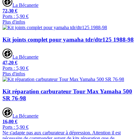
La Bécanerie
72,30 €
Ports : 5,90 €
Plus d'infos
Kit joints complet pour yamaha tdr/dtr125 1988-98
La Bécanerie
47,20 €
Ports : 5,90 €
Plus d'infos
Kit réparation carburateur Tour Max Yamaha 500
SR 76-98
La Bécanerie
16,00 €
Ports : 5,90 €
Ne s'adapte pas aux carburateur à dépression. Attention il est
nécessaire de commander autant de kits réparation que de