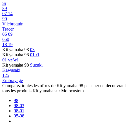
Sr
89
07 14
90
Vilebrequin
Tracer
06 09
650
18 19
Kit yamaha 98
03
Kit
yamaha 98
01 r1
01 yzf-r1
Kit
yamaha
98
Suzuki
Kawasaki
125
Embrayage
Comparez toutes les offres de Kit yamaha 98 pas cher en découvrant
tous les produits Kit yamaha sur Motocustom.
98
98-03
98-01
95-98