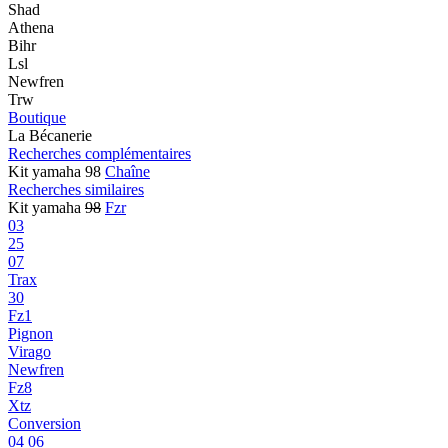
Shad
Athena
Bihr
Lsl
Newfren
Trw
Boutique
La Bécanerie
Recherches complémentaires
Kit yamaha 98
Chaîne
Recherches similaires
Kit yamaha
98
Fzr
03
25
07
Trax
30
Fz1
Pignon
Virago
Newfren
Fz8
Xtz
Conversion
04 06