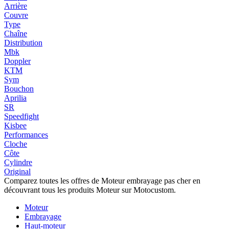
Arrière
Couvre
Type
Chaîne
Distribution
Mbk
Doppler
KTM
Sym
Bouchon
Aprilia
SR
Speedfight
Kisbee
Performances
Cloche
Côte
Cylindre
Original
Comparez toutes les offres de Moteur embrayage pas cher en
découvrant tous les produits Moteur sur Motocustom.
Moteur
Embrayage
Haut-moteur