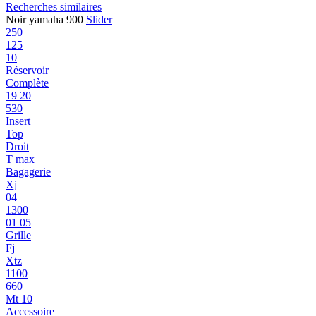
Recherches similaires
Noir yamaha
900
Slider
250
125
10
Réservoir
Complète
19 20
530
Insert
Top
Droit
T max
Bagagerie
Xj
04
1300
01 05
Grille
Fj
Xtz
1100
660
Mt 10
Accessoire