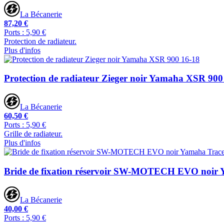
La Bécanerie
87,20 €
Ports : 5,90 €
Protection de radiateur.
Plus d'infos
Protection de radiateur Zieger noir Yamaha XSR 900
La Bécanerie
60,50 €
Ports : 5,90 €
Grille de radiateur.
Plus d'infos
Bride de fixation réservoir SW-MOTECH EVO noir 
La Bécanerie
40,00 €
Ports : 5,90 €