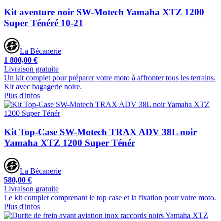
Kit aventure noir SW-Motech Yamaha XTZ 1200
Super Ténéré 10-21
La Bécanerie
1 800,00 €
Livraison gratuite
Un kit complet pour préparer votre moto à affronter tous les terrains.
Kit avec bagagerie noire.
Plus d'infos
Kit Top-Case SW-Motech TRAX ADV 38L noir
Yamaha XTZ 1200 Super Ténér
La Bécanerie
580,00 €
Livraison gratuite
Le kit complet comprenant le top case et la fixation pour votre moto.
Plus d'infos