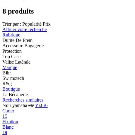
8 produits
Trier par :
Popularité
Prix
Affiner votre recherche
Rubrique
Durite De Frein
Accessoire Bagagerie
Protection
Top Case
Valise Latérale
Marque
Bihr
Sw-motech
R&g
Boutique
La Bécanerie
Recherches similaires
Noir yamaha
xtz
Yzf-r6
Carter
15
Fixation
Blanc
Dt