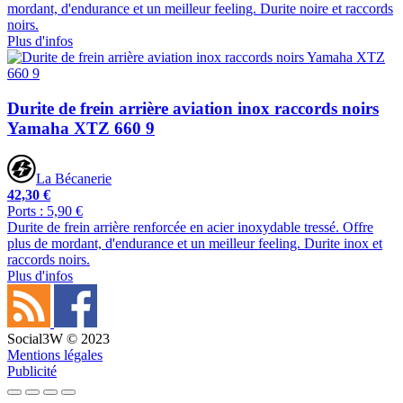
mordant, d'endurance et un meilleur feeling. Durite noire et raccords
noirs.
Plus d'infos
Durite de frein arrière aviation inox raccords noirs
Yamaha XTZ 660 9
La Bécanerie
42,30 €
Ports : 5,90 €
Durite de frein arrière renforcée en acier inoxydable tressé. Offre
plus de mordant, d'endurance et un meilleur feeling. Durite inox et
raccords noirs.
Plus d'infos
Social3W © 2023
Mentions légales
Publicité