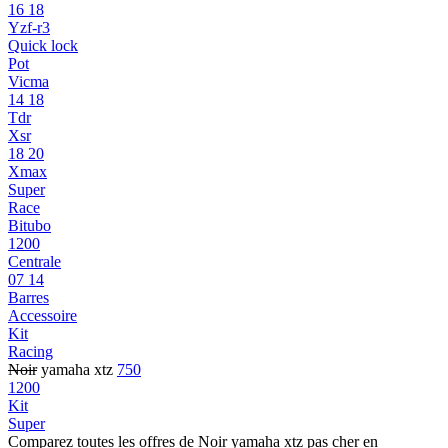
16 18
Yzf-r3
Quick lock
Pot
Vicma
14 18
Tdr
Xsr
18 20
Xmax
Super
Race
Bitubo
1200
Centrale
07 14
Barres
Accessoire
Kit
Racing
Noir
yamaha xtz
750
1200
Kit
Super
Comparez toutes les offres de Noir yamaha xtz pas cher en