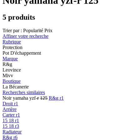
Noir yamaha yzf-r 125
5 produits
Trier par :
Popularité
Prix
Affiner votre recherche
Rubrique
Protection
Pot D'échappement
Marque
R&g
Leovince
Mivv
Boutique
La Bécanerie
Recherches similaires
Noir yamaha yzf-
r
125
R&g r1
Droit r1
Arrière
Carter r1
15 18 r1
15 18 r3
Radiateur
R&g r6