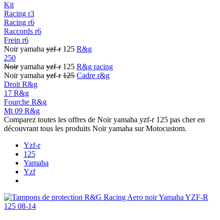
Kit
Racing r3
Racing r6
Raccords r6
Frein r6
Noir yamaha
yzf
-
r
125
R&g
250
Noir
yamaha
yzf
-
r
125
R&g racing
Noir yamaha
yzf
-
r
125
Cadre r&g
Droit R&g
17 R&g
Fourche R&g
Mt 09 R&g
Comparez toutes les offres de Noir yamaha yzf-r 125 pas cher en
découvrant tous les produits Noir yamaha sur Motocustom.
Yzf-r
125
Yamaha
Yzf