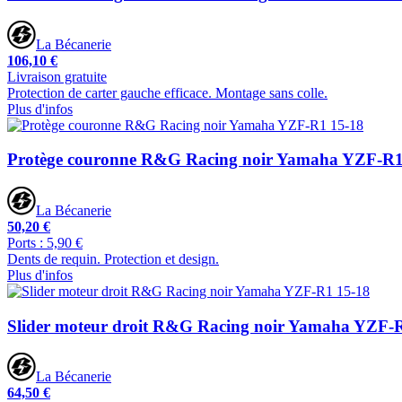
La Bécanerie
106,10 €
Livraison gratuite
Protection de carter gauche efficace. Montage sans colle.
Plus d'infos
Protège couronne R&G Racing noir Yamaha YZF-R1
La Bécanerie
50,20 €
Ports : 5,90 €
Dents de requin. Protection et design.
Plus d'infos
Slider moteur droit R&G Racing noir Yamaha YZF-
La Bécanerie
64,50 €