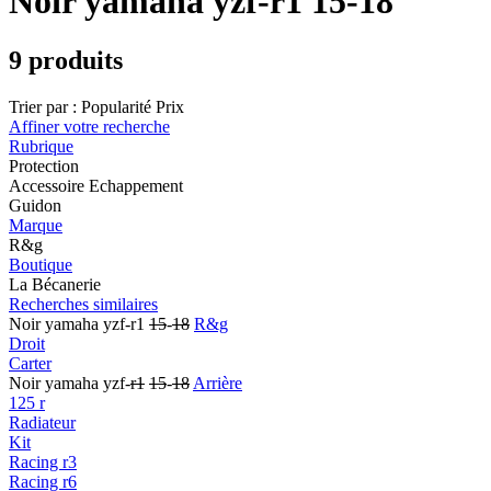
Noir yamaha yzf-r1 15-18
9 produits
Trier par :
Popularité
Prix
Affiner votre recherche
Rubrique
Protection
Accessoire Echappement
Guidon
Marque
R&g
Boutique
La Bécanerie
Recherches similaires
Noir yamaha yzf-r1
15
-
18
R&g
Droit
Carter
Noir yamaha yzf-
r1
15
-
18
Arrière
125 r
Radiateur
Kit
Racing r3
Racing r6