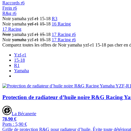
Raccords r6
Frein r6
R&g r6
Noir yamaha yzf-
r1
15-18
R3
Noir yamaha
yzf
-
r1
15
-18
16 Racing
17 Racing
Noir
yamaha yzf-
r1
15
-18
17 Racing r6
Noir
yamaha
yzf-
r1
15
-18
17 Racing r6
Comparez toutes les offres de Noir yamaha yzf-r1 15-18 pas cher en 
Yzf-r1
15-18
R1
Yamaha
Protection de radiateur d’huile noire R&G Racing 
La Bécanerie
78,90 €
Ports : 5,90 €
Grille de protection R&G pour radiateur d’huile. Évite toute détériorat