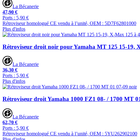
La Bécanerie
47,90 €
Ports : 5,90 €
Rétroviseur homologué CE vendu à l’unité, OEM : 5D7F62801000
Plus d'infos
Rétroviseur droit noir pour Yamaha MT 125 15-19, 
La Bécanerie
36,30 €
Ports : 5,90 €
Plus d'infos
Rétroviseur droit Yamaha 1000 FZ1 08- / 1700 MT 01
La Bécanerie
62,70 €
Ports : 5,90 €
Rétroviseur homologué CE vendu à l’unité, OEM : 5YU262902100
Plus d'infos