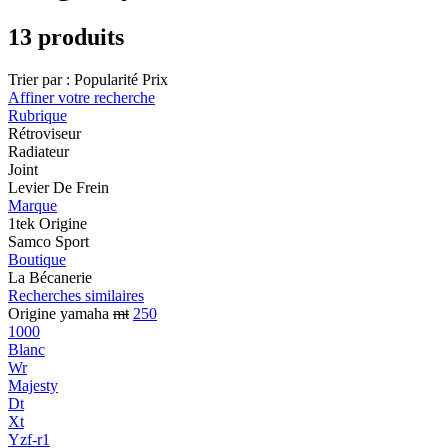
13 produits
Trier par :
Popularité
Prix
Affiner votre recherche
Rubrique
Rétroviseur
Radiateur
Joint
Levier De Frein
Marque
1tek Origine
Samco Sport
Boutique
La Bécanerie
Recherches similaires
Origine yamaha
mt
250
1000
Blanc
Wr
Majesty
Dt
Xt
Yzf-r1