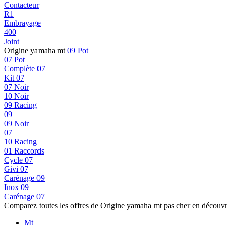
Contacteur
R1
Embrayage
400
Joint
Origine
yamaha mt
09 Pot
07 Pot
Complète 07
Kit 07
07 Noir
10 Noir
09 Racing
09
09 Noir
07
10 Racing
01 Raccords
Cycle 07
Givi 07
Carénage 09
Inox 09
Carénage 07
Comparez toutes les offres de Origine yamaha mt pas cher en découvr
Mt