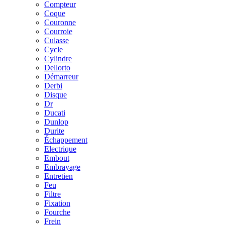
Compteur
Coque
Couronne
Courroie
Culasse
Cycle
Cylindre
Dellorto
Démarreur
Derbi
Disque
Dr
Ducati
Dunlop
Durite
Échappement
Electrique
Embout
Embrayage
Entretien
Feu
Filtre
Fixation
Fourche
Frein