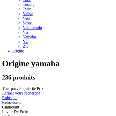
Tuning
Twin
Valise
Vent
Vespa
Vilebrequin
Vis
Yamaha
Yz
Zip
origine
Origine yamaha
236 produits
Trier par :
Popularité
Prix
Affiner votre recherche
Rubrique
Rétroviseur
Clignotant
Levier De Frein