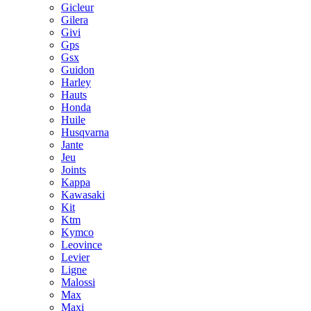
Gicleur
Gilera
Givi
Gps
Gsx
Guidon
Harley
Hauts
Honda
Huile
Husqvarna
Jante
Jeu
Joints
Kappa
Kawasaki
Kit
Ktm
Kymco
Leovince
Levier
Ligne
Malossi
Max
Maxi