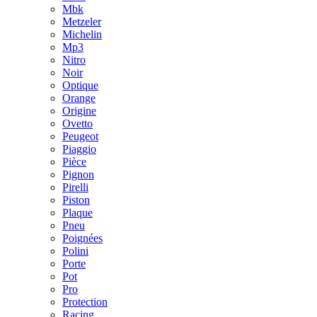
Mbk
Metzeler
Michelin
Mp3
Nitro
Noir
Optique
Orange
Origine
Ovetto
Peugeot
Piaggio
Pièce
Pignon
Pirelli
Piston
Plaque
Pneu
Poignées
Polini
Porte
Pot
Pro
Protection
Racing