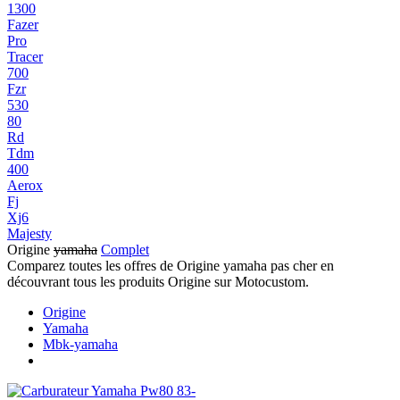
1300
Fazer
Pro
Tracer
700
Fzr
530
80
Rd
Tdm
400
Aerox
Fj
Xj6
Majesty
Origine
yamaha
Complet
Comparez toutes les offres de Origine yamaha pas cher en
découvrant tous les produits Origine sur Motocustom.
Origine
Yamaha
Mbk-yamaha