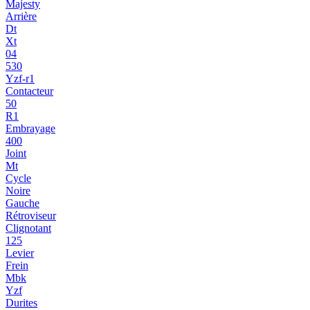
Majesty
Arrière
Dt
Xt
04
530
Yzf-r1
Contacteur
50
R1
Embrayage
400
Joint
Mt
Cycle
Noire
Gauche
Rétroviseur
Clignotant
125
Levier
Frein
Mbk
Yzf
Durites