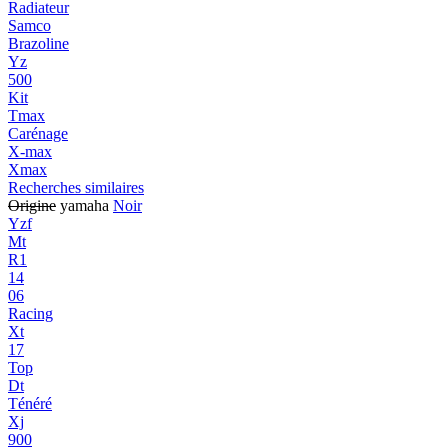
Radiateur
Samco
Brazoline
Yz
500
Kit
Tmax
Carénage
X-max
Xmax
Recherches similaires
Origine
yamaha
Noir
Yzf
Mt
R1
14
06
Racing
Xt
17
Top
Dt
Ténéré
Xj
900