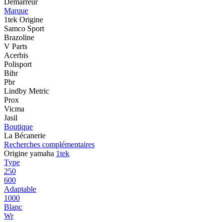
Démarreur
Marque
1tek Origine
Samco Sport
Brazoline
V Parts
Acerbis
Polisport
Bihr
Pbr
Lindby Metric
Prox
Vicma
Jasil
Boutique
La Bécanerie
Recherches complémentaires
Origine yamaha
1tek
Type
250
600
Adaptable
1000
Blanc
Wr