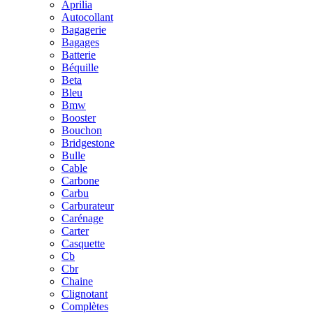
Aprilia
Autocollant
Bagagerie
Bagages
Batterie
Béquille
Beta
Bleu
Bmw
Booster
Bouchon
Bridgestone
Bulle
Cable
Carbone
Carbu
Carburateur
Carénage
Carter
Casquette
Cb
Cbr
Chaine
Clignotant
Complètes