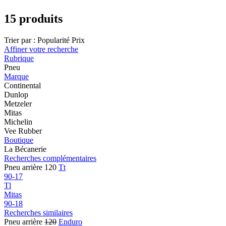
15 produits
Trier par :
Popularité
Prix
Affiner votre recherche
Rubrique
Pneu
Marque
Continental
Dunlop
Metzeler
Mitas
Michelin
Vee Rubber
Boutique
La Bécanerie
Recherches complémentaires
Pneu arrière 120
Tt
90-17
Tl
Mitas
90-18
Recherches similaires
Pneu arrière
120
Enduro