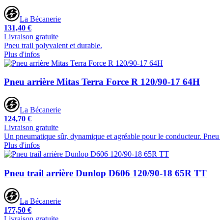
La Bécanerie
131,40 €
Livraison gratuite
Pneu trail polyvalent et durable.
Plus d'infos
Pneu arrière Mitas Terra Force R 120/90-17 64H
La Bécanerie
124,70 €
Livraison gratuite
Un pneumatique sûr, dynamique et agréable pour le conducteur. Pneu p
Plus d'infos
Pneu trail arrière Dunlop D606 120/90-18 65R TT
La Bécanerie
177,50 €
Livraison gratuite