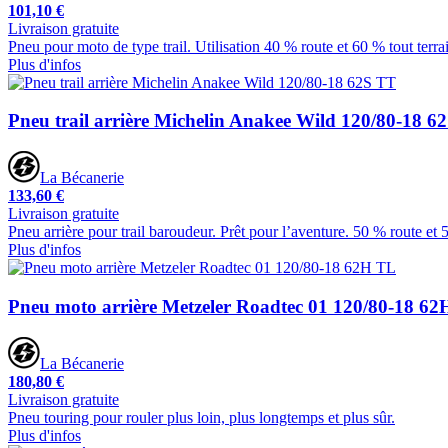
101,10 €
Livraison gratuite
Pneu pour moto de type trail. Utilisation 40 % route et 60 % tout terra
Plus d'infos
Pneu trail arrière Michelin Anakee Wild 120/80-18 6
La Bécanerie
133,60 €
Livraison gratuite
Pneu arrière pour trail baroudeur. Prêt pour l’aventure. 50 % route et 
Plus d'infos
Pneu moto arrière Metzeler Roadtec 01 120/80-18 6
La Bécanerie
180,80 €
Livraison gratuite
Pneu touring pour rouler plus loin, plus longtemps et plus sûr.
Plus d'infos