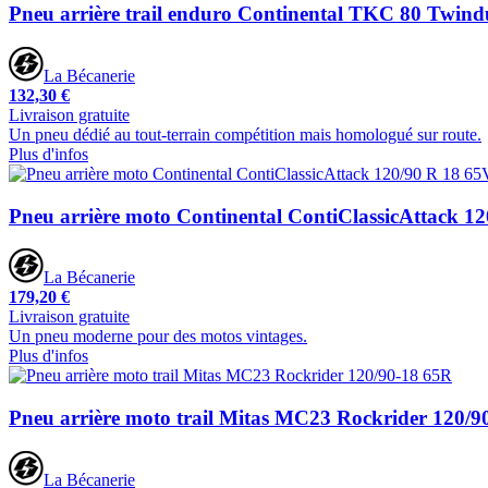
Pneu arrière trail enduro Continental TKC 80 Twind
La Bécanerie
132,30 €
Livraison gratuite
Un pneu dédié au tout-terrain compétition mais homologué sur route.
Plus d'infos
Pneu arrière moto Continental ContiClassicAttack 1
La Bécanerie
179,20 €
Livraison gratuite
Un pneu moderne pour des motos vintages.
Plus d'infos
Pneu arrière moto trail Mitas MC23 Rockrider 120/9
La Bécanerie