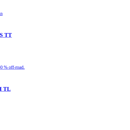
in
2S TT
50 % off-road.
2H TL