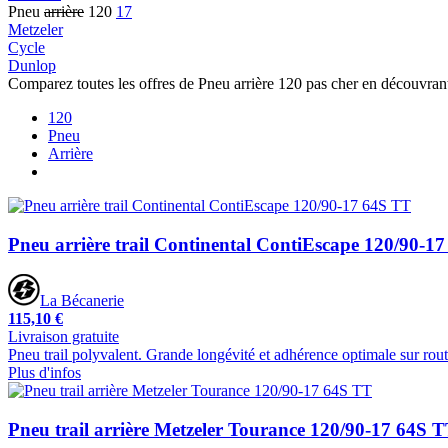
Pneu
arrière
120
17
Metzeler
Cycle
Dunlop
Comparez toutes les offres de Pneu arrière 120 pas cher en découvrant
120
Pneu
Arrière
Pneu arrière trail Continental ContiEscape 120/90-1
La Bécanerie
115,10 €
Livraison gratuite
Pneu trail polyvalent. Grande longévité et adhérence optimale sur rou
Plus d'infos
Pneu trail arrière Metzeler Tourance 120/90-17 64S 