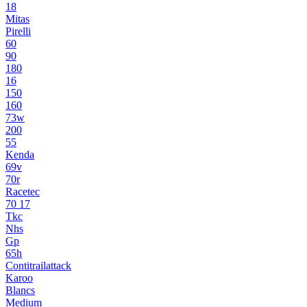
18
Mitas
Pirelli
60
90
180
16
150
160
73w
200
55
Kenda
69v
70r
Racetec
70 17
Tkc
Nhs
Gp
65h
Contitrailattack
Karoo
Blancs
Medium