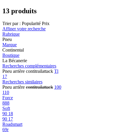
13 produits
Trier par :
Popularité
Prix
Affiner votre recherche
Rubrique
Pneu
Marque
Continental
Boutique
La Bécanerie
Recherches complémentaires
Pneu arrière contitrailattack
Tl
17
Recherches similaires
Pneu arrière
contitrailattack
100
110
Force
888
Soft
90 18
90 17
Roadsmart
69r