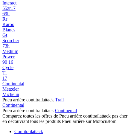
Interact
55zr17
69h
Rr
Karoo
Blancs
Gt
Scorcher
73h
Medium
Power
90 16
Cycle
Tl
17
Continental
Metzeler
Michelin
Pneu
arrière
contitrailattack
Trail
Continental
Pneu
arrière contitrailattack
Continental
Comparez toutes les offres de Pneu arrière contitrailattack pas cher
en découvrant tous les produits Pneu arrière sur Motocustom.
Contitrailattack