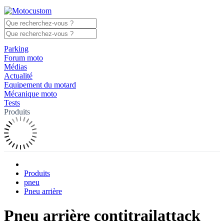
Parking
Forum moto
Médias
Actualité
Equipement du motard
Mécanique moto
Tests
Produits
Produits
pneu
Pneu arrière
Pneu arrière contitrailattack