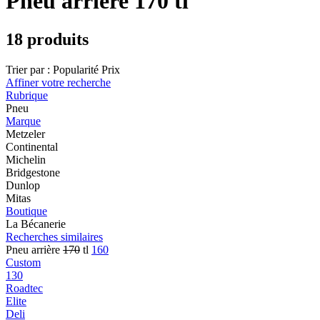
Pneu arrière 170 tl
18 produits
Trier par :
Popularité
Prix
Affiner votre recherche
Rubrique
Pneu
Marque
Metzeler
Continental
Michelin
Bridgestone
Dunlop
Mitas
Boutique
La Bécanerie
Recherches similaires
Pneu arrière
170
tl
160
Custom
130
Roadtec
Elite
Deli