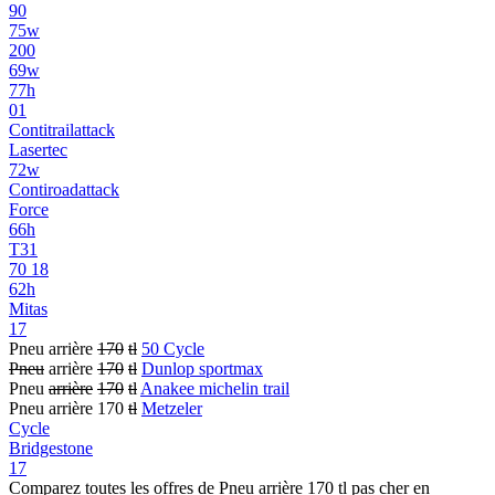
90
75w
200
69w
77h
01
Contitrailattack
Lasertec
72w
Contiroadattack
Force
66h
T31
70 18
62h
Mitas
17
Pneu arrière
170
tl
50 Cycle
Pneu
arrière
170
tl
Dunlop sportmax
Pneu
arrière
170
tl
Anakee michelin trail
Pneu arrière 170
tl
Metzeler
Cycle
Bridgestone
17
Comparez toutes les offres de Pneu arrière 170 tl pas cher en