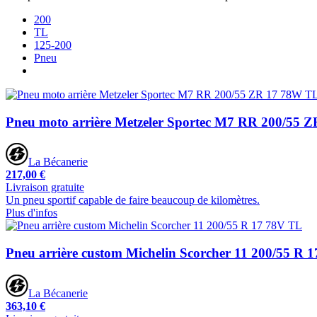
200
TL
125-200
Pneu
Pneu moto arrière Metzeler Sportec M7 RR 200/55 
La Bécanerie
217,00 €
Livraison gratuite
Un pneu sportif capable de faire beaucoup de kilomètres.
Plus d'infos
Pneu arrière custom Michelin Scorcher 11 200/55 R 
La Bécanerie
363,10 €