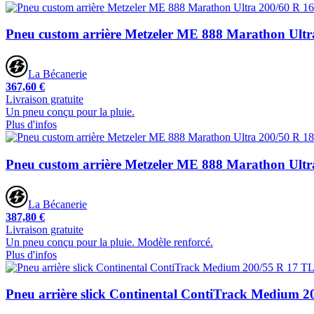
Pneu custom arrière Metzeler ME 888 Marathon Ult
La Bécanerie
367,60 €
Livraison gratuite
Un pneu conçu pour la pluie.
Plus d'infos
Pneu custom arrière Metzeler ME 888 Marathon Ult
La Bécanerie
387,80 €
Livraison gratuite
Un pneu conçu pour la pluie. Modèle renforcé.
Plus d'infos
Pneu arrière slick Continental ContiTrack Medium 