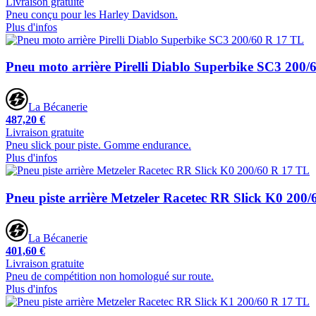
Livraison gratuite
Pneu conçu pour les Harley Davidson.
Plus d'infos
Pneu moto arrière Pirelli Diablo Superbike SC3 200/
La Bécanerie
487,20 €
Livraison gratuite
Pneu slick pour piste. Gomme endurance.
Plus d'infos
Pneu piste arrière Metzeler Racetec RR Slick K0 200
La Bécanerie
401,60 €
Livraison gratuite
Pneu de compétition non homologué sur route.
Plus d'infos