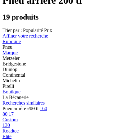
Pneu arrière 200 tl
19 produits
Trier par :
Popularité
Prix
Affiner votre recherche
Rubrique
Pneu
Marque
Metzeler
Bridgestone
Dunlop
Continental
Michelin
Pirelli
Boutique
La Bécanerie
Recherches similaires
Pneu arrière
200
tl
160
80 17
Custom
130
Roadtec
Elite