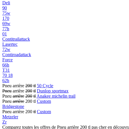
Deli
90
75w
170
69w
77h
01
Contitrailattack
Lasertec
72w
Contiroadattack
Force
66h
T31
70 18
62h
Pneu arrière
200
tl
50 Cycle
Pneu
arrière
200
tl
Dunlop sportmax
Pneu
arrière
200
tl
Anakee michelin trail
Pneu
arrière
200 tl
Custom
Bridgestone
Pneu arrière 200
tl
Custom
Metzeler
Zr
Comparez toutes les offres de Pneu arrière 200 tl pas cher en découvr