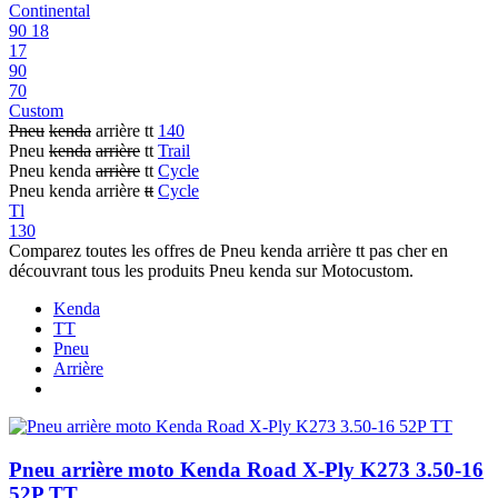
Continental
90 18
17
90
70
Custom
Pneu
kenda
arrière tt
140
Pneu
kenda
arrière
tt
Trail
Pneu kenda
arrière
tt
Cycle
Pneu kenda arrière
tt
Cycle
Tl
130
Comparez toutes les offres de Pneu kenda arrière tt pas cher en
découvrant tous les produits Pneu kenda sur Motocustom.
Kenda
TT
Pneu
Arrière
Pneu arrière moto Kenda Road X-Ply K273 3.50-16
52P TT