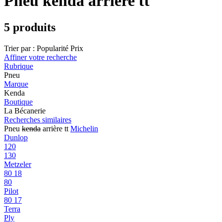
Pneu kenda arrière tt
5 produits
Trier par :
Popularité
Prix
Affiner votre recherche
Rubrique
Pneu
Marque
Kenda
Boutique
La Bécanerie
Recherches similaires
Pneu
kenda
arrière tt
Michelin
Dunlop
120
130
Metzeler
80 18
80
Pilot
80 17
Terra
Ply