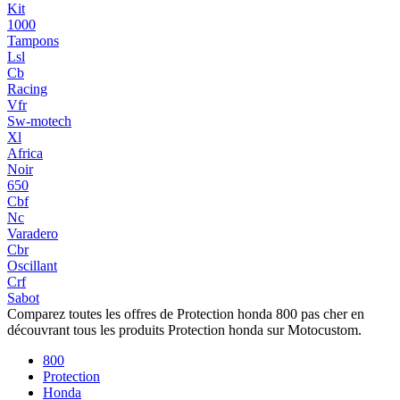
Kit
1000
Tampons
Lsl
Cb
Racing
Vfr
Sw-motech
Xl
Africa
Noir
650
Cbf
Nc
Varadero
Cbr
Oscillant
Crf
Sabot
Comparez toutes les offres de Protection honda 800 pas cher en
découvrant tous les produits Protection honda sur Motocustom.
800
Protection
Honda