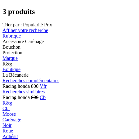
3 produits
Trier par :
Popularité
Prix
Affiner votre recherche
Rubrique
Accessoire Carénage
Bouchon
Protection
Marque
R&g
Boutique
La Bécanerie
Recherches complémentaires
Racing honda 800
Vfr
Recherches similaires
Racing honda
800
Cb
R&g
Cbr
Moose
Carénage
Noir
Roue
Adhésif