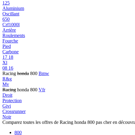
125
Aluminium
Oscillant
650
Crf1000l
Arrière
Roulements
Fourche
Pied
Carbone
17 18
Xl
08 16
Racing
honda
800
Bmw
R&g
Mv
Racing
honda 800
Vfr
Droit
Protection
Givi
Crossrunner
Noir
Comparez toutes les offres de Racing honda 800 pas cher en découvr
800