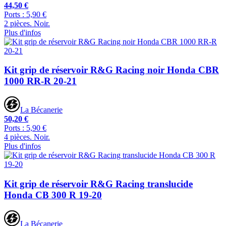
44,50 €
Ports : 5,90 €
2 pièces. Noir.
Plus d'infos
Kit grip de réservoir R&G Racing noir Honda CBR
1000 RR-R 20-21
La Bécanerie
50,20 €
Ports : 5,90 €
4 pièces. Noir.
Plus d'infos
Kit grip de réservoir R&G Racing translucide
Honda CB 300 R 19-20
La Bécanerie