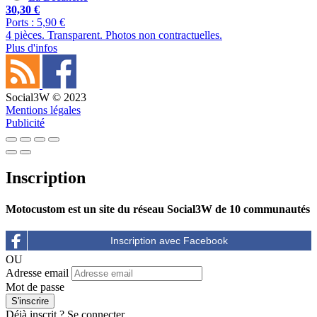
30,30 €
Ports : 5,90 €
4 pièces. Transparent. Photos non contractuelles.
Plus d'infos
Social3W © 2023
Mentions légales
Publicité
Inscription
Motocustom est un site du réseau Social3W de 10 communautés
OU
Adresse email
Mot de passe
Déjà inscrit ?
Se connecter