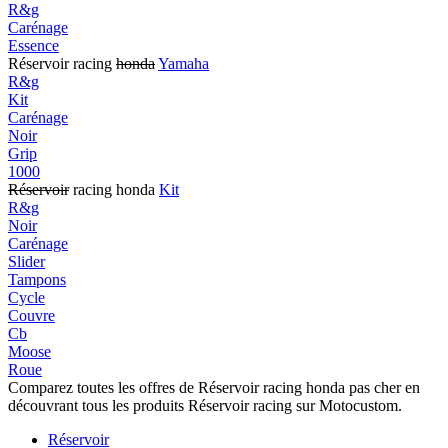
R&g
Carénage
Essence
Réservoir racing
honda
Yamaha
R&g
Kit
Carénage
Noir
Grip
1000
Réservoir
racing honda
Kit
R&g
Noir
Carénage
Slider
Tampons
Cycle
Couvre
Cb
Moose
Roue
Comparez toutes les offres de Réservoir racing honda pas cher en
découvrant tous les produits Réservoir racing sur Motocustom.
Réservoir