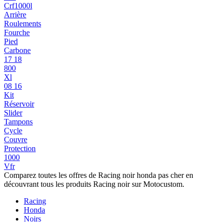
Crf1000l
Arrière
Roulements
Fourche
Pied
Carbone
17 18
800
Xl
08 16
Kit
Réservoir
Slider
Tampons
Cycle
Couvre
Protection
1000
Vfr
Comparez toutes les offres de Racing noir honda pas cher en
découvrant tous les produits Racing noir sur Motocustom.
Racing
Honda
Noirs