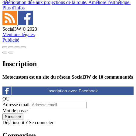
détérioration dûe aux projections de la route. Améliore l’esthétique.
Plus d'infos
Social3W © 2023
Mentions légales
Publicité
Inscription
Motocustom est un site du réseau Social3W de 10 communautés
OU
Adresse email
Mot de passe
Déjà inscrit ?
Se connecter
Connexion