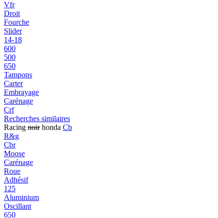
Vfr
Droit
Fourche
Slider
14-18
600
500
650
Tampons
Carter
Embrayage
Carénage
Crf
Recherches similaires
Racing
noir
honda
Cb
R&g
Cbr
Moose
Carénage
Roue
Adhésif
125
Aluminium
Oscillant
650