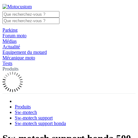
Parking
Forum moto
Médias
Actualité
Equipement du motard
Mécanique moto
Tests
Produits
Produits
Sw-motech
Sw-motech support
Sw-motech support honda