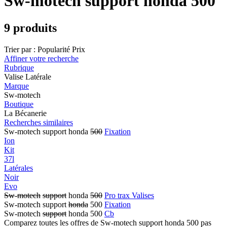
Sw-motech support honda 500
9 produits
Trier par :
Popularité
Prix
Affiner votre recherche
Rubrique
Valise Latérale
Marque
Sw-motech
Boutique
La Bécanerie
Recherches similaires
Sw-motech support honda
500
Fixation
Ion
Kit
37l
Latérales
Noir
Evo
Sw
-
motech
support
honda
500
Pro trax Valises
Sw-motech support
honda
500
Fixation
Sw-motech
support
honda 500
Cb
Comparez toutes les offres de Sw-motech support honda 500 pas