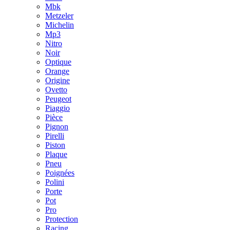
Mbk
Metzeler
Michelin
Mp3
Nitro
Noir
Optique
Orange
Origine
Ovetto
Peugeot
Piaggio
Pièce
Pignon
Pirelli
Piston
Plaque
Pneu
Poignées
Polini
Porte
Pot
Pro
Protection
Racing