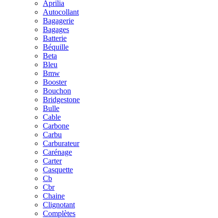
Aprilia
Autocollant
Bagagerie
Bagages
Batterie
Béquille
Beta
Bleu
Bmw
Booster
Bouchon
Bridgestone
Bulle
Cable
Carbone
Carbu
Carburateur
Carénage
Carter
Casquette
Cb
Cbr
Chaine
Clignotant
Complètes