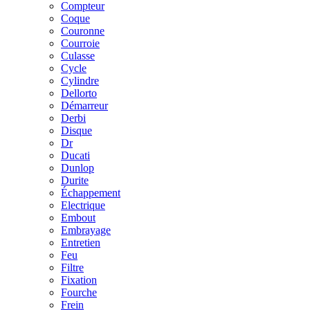
Compteur
Coque
Couronne
Courroie
Culasse
Cycle
Cylindre
Dellorto
Démarreur
Derbi
Disque
Dr
Ducati
Dunlop
Durite
Échappement
Electrique
Embout
Embrayage
Entretien
Feu
Filtre
Fixation
Fourche
Frein