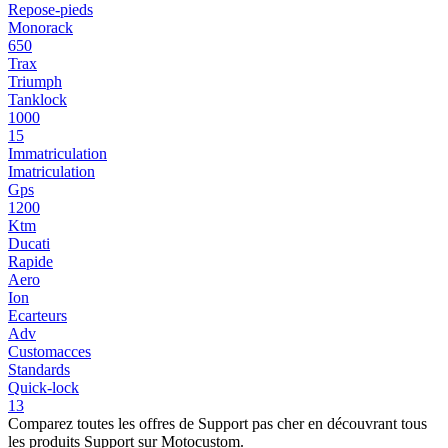
Repose-pieds
Monorack
650
Trax
Triumph
Tanklock
1000
15
Immatriculation
Imatriculation
Gps
1200
Ktm
Ducati
Rapide
Aero
Ion
Ecarteurs
Adv
Customacces
Standards
Quick-lock
13
Comparez toutes les offres de Support pas cher en découvrant tous
les produits Support sur Motocustom.