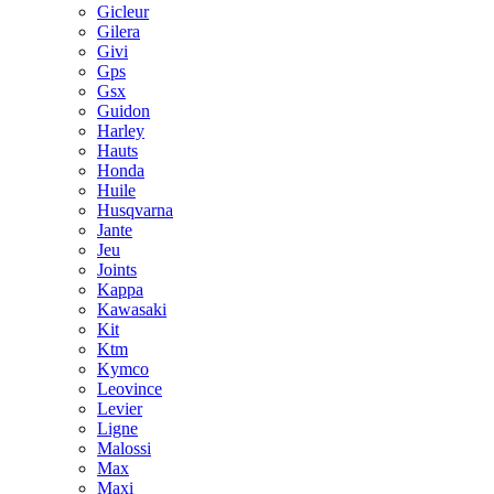
Gicleur
Gilera
Givi
Gps
Gsx
Guidon
Harley
Hauts
Honda
Huile
Husqvarna
Jante
Jeu
Joints
Kappa
Kawasaki
Kit
Ktm
Kymco
Leovince
Levier
Ligne
Malossi
Max
Maxi