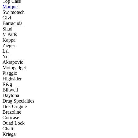
Top Case
Marque
Sw-motech
Givi
Barracuda
Shad
V Parts
Kappa
Zieger
Lsl
Ycf
Akrapovic
Motogadget
Piaggio
Highsider
R&g
Biltwell
Daytona
Drag Specialties
1tek Origine
Brazoline
Coocase
Quad Lock
Chaft
Kriega