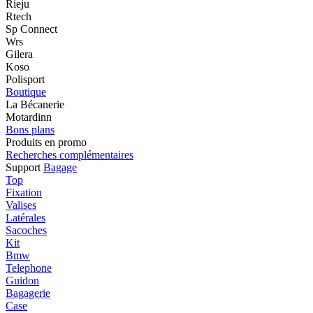
Rieju
Rtech
Sp Connect
Wrs
Gilera
Koso
Polisport
Boutique
La Bécanerie
Motardinn
Bons plans
Produits en promo
Recherches complémentaires
Support
Bagage
Top
Fixation
Valises
Latérales
Sacoches
Kit
Bmw
Telephone
Guidon
Bagagerie
Case