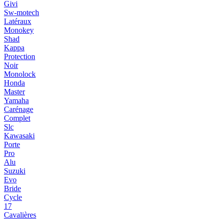
Givi
Sw-motech
Latéraux
Monokey
Shad
Kappa
Protection
Noir
Monolock
Honda
Master
Yamaha
Carénage
Complet
Slc
Kawasaki
Porte
Pro
Alu
Suzuki
Evo
Bride
Cycle
17
Cavalières