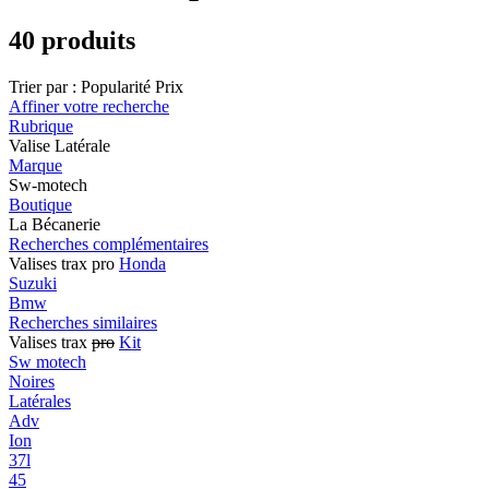
40 produits
Trier par :
Popularité
Prix
Affiner votre recherche
Rubrique
Valise Latérale
Marque
Sw-motech
Boutique
La Bécanerie
Recherches complémentaires
Valises trax pro
Honda
Suzuki
Bmw
Recherches similaires
Valises trax
pro
Kit
Sw motech
Noires
Latérales
Adv
Ion
37l
45