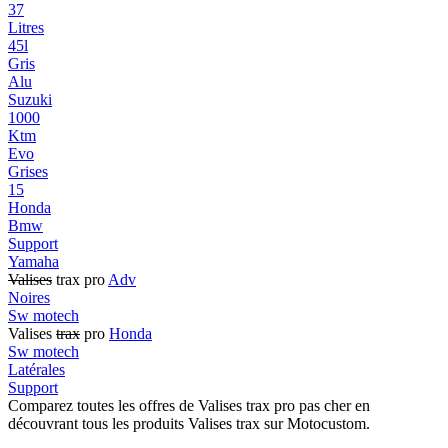
37
Litres
45l
Gris
Alu
Suzuki
1000
Ktm
Evo
Grises
15
Honda
Bmw
Support
Yamaha
Valises
trax pro
Adv
Noires
Sw motech
Valises
trax
pro
Honda
Sw motech
Latérales
Support
Comparez toutes les offres de Valises trax pro pas cher en
découvrant tous les produits Valises trax sur Motocustom.