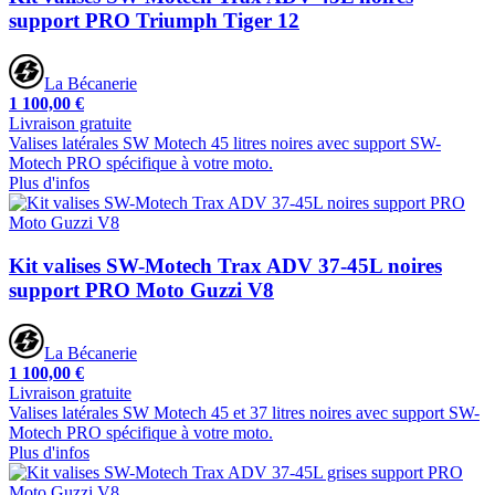
support PRO Triumph Tiger 12
La Bécanerie
1 100,00 €
Livraison gratuite
Valises latérales SW Motech 45 litres noires avec support SW-
Motech PRO spécifique à votre moto.
Plus d'infos
Kit valises SW-Motech Trax ADV 37-45L noires
support PRO Moto Guzzi V8
La Bécanerie
1 100,00 €
Livraison gratuite
Valises latérales SW Motech 45 et 37 litres noires avec support SW-
Motech PRO spécifique à votre moto.
Plus d'infos