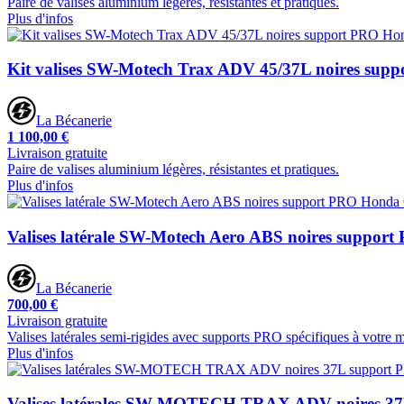
Paire de valises aluminium légères, résistantes et pratiques.
Plus d'infos
Kit valises SW-Motech Trax ADV 45/37L noires sup
La Bécanerie
1 100,00 €
Livraison gratuite
Paire de valises aluminium légères, résistantes et pratiques.
Plus d'infos
Valises latérale SW-Motech Aero ABS noires suppo
La Bécanerie
700,00 €
Livraison gratuite
Valises latérales semi-rigides avec supports PRO spécifiques à votre 
Plus d'infos
Valises latérales SW-MOTECH TRAX ADV noires 3