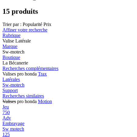
15 produits
Trier par :
Popularité
Prix
Affiner votre recherche
Rubrique
Valise Latérale
Marque
Sw-motech
Boutique
La Bécanerie
Recherches complémentaires
Valises pro honda
Trax
Latérales
Sw-motech
Support
Recherches similaires
Valises
pro honda
Motion
Jeu
750
Adv
Embrayage
Sw motech
125