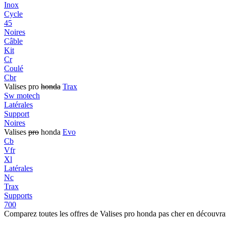
Inox
Cycle
45
Noires
Câble
Kit
Cr
Coulé
Cbr
Valises pro
honda
Trax
Sw motech
Latérales
Support
Noires
Valises
pro
honda
Evo
Cb
Vfr
Xl
Latérales
Nc
Trax
Supports
700
Comparez toutes les offres de Valises pro honda pas cher en découvra