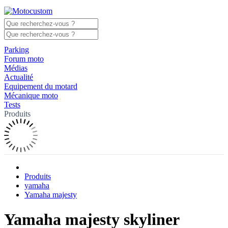
Parking
Forum moto
Médias
Actualité
Equipement du motard
Mécanique moto
Tests
Produits
Produits
yamaha
Yamaha majesty
Yamaha majesty skyliner