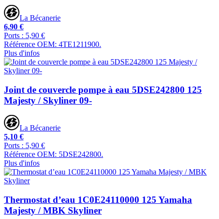
La Bécanerie
6,90 €
Ports : 5,90 €
Référence OEM: 4TE1211900.
Plus d'infos
Joint de couvercle pompe à eau 5DSE242800 125
Majesty / Skyliner 09-
La Bécanerie
5,10 €
Ports : 5,90 €
Référence OEM: 5DSE242800.
Plus d'infos
Thermostat d’eau 1C0E24110000 125 Yamaha
Majesty / MBK Skyliner