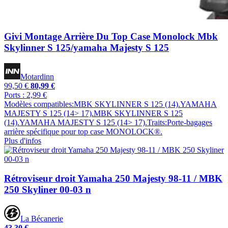
Givi Montage Arrière Du Top Case Monolock Mbk
Skylinner S 125/yamaha Majesty S 125
Motardinn
99,50 €
80,99 €
Ports : 2,99 €
Modèles compatibles:MBK SKYLINNER S 125 (14).YAMAHA
MAJESTY S 125 (14> 17).MBK SKYLINNER S 125
(14).YAMAHA MAJESTY S 125 (14> 17).Traits:Porte-bagages
arrière spécifique pour top case MONOLOCK®.
Plus d'infos
Rétroviseur droit Yamaha 250 Majesty 98-11 / MBK
250 Skyliner 00-03 n
La Bécanerie
43,30 €