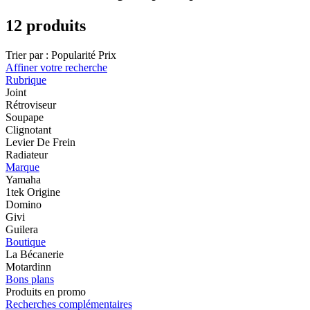
12 produits
Trier par :
Popularité
Prix
Affiner votre recherche
Rubrique
Joint
Rétroviseur
Soupape
Clignotant
Levier De Frein
Radiateur
Marque
Yamaha
1tek Origine
Domino
Givi
Guilera
Boutique
La Bécanerie
Motardinn
Bons plans
Produits en promo
Recherches complémentaires