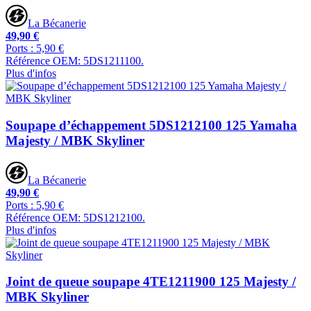
La Bécanerie
49,90 €
Ports : 5,90 €
Référence OEM: 5DS1211100.
Plus d'infos
Soupape d’échappement 5DS1212100 125 Yamaha
Majesty / MBK Skyliner
La Bécanerie
49,90 €
Ports : 5,90 €
Référence OEM: 5DS1212100.
Plus d'infos
Joint de queue soupape 4TE1211900 125 Majesty /
MBK Skyliner