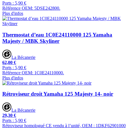
Ports : 5,90 €
Référence OEM: 5DSE242800.
Plus d'infos
Thermostat d’eau 1C0E24110000 125 Yamaha
Majesty / MBK Skyliner
La Bécanerie
62,00 €
Ports : 5,90 €
Référence OEM: 1C0E24110000.
Plus d'infos
Rétroviseur droit Yamaha 125 Majesty 14- noir
La Bécanerie
29,30 €
Ports : 5,90 €
Rétroviseur homologué CE vendu à l’unité, OEM : 1DKF62901000