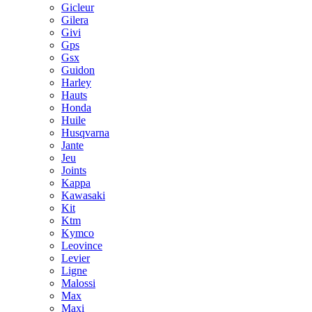
Gicleur
Gilera
Givi
Gps
Gsx
Guidon
Harley
Hauts
Honda
Huile
Husqvarna
Jante
Jeu
Joints
Kappa
Kawasaki
Kit
Ktm
Kymco
Leovince
Levier
Ligne
Malossi
Max
Maxi