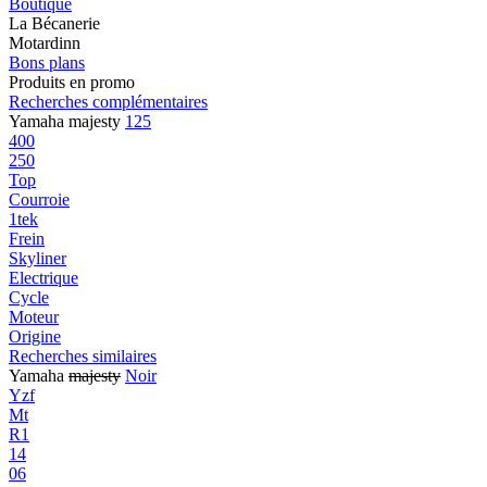
Boutique
La Bécanerie
Motardinn
Bons plans
Produits en promo
Recherches complémentaires
Yamaha majesty
125
400
250
Top
Courroie
1tek
Frein
Skyliner
Electrique
Cycle
Moteur
Origine
Recherches similaires
Yamaha
majesty
Noir
Yzf
Mt
R1
14
06