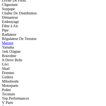
Levier De Frein
Clignotant
Soupape
Chaîne De Distribution
Démarreur
Embrayage
Filtre à Air
Pipe
Radiateur
Régulateur De Tension
Marque
Yamaha
1tek Origine
Brazoline
Jt Drive Belts
Givi
Shad
Domino
Guilera
Mitsuboshi
Motorparts
Polini
Tecnium
Top Performances
V Parts