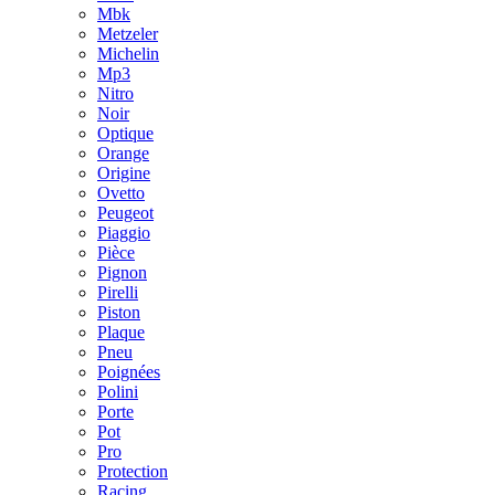
Mbk
Metzeler
Michelin
Mp3
Nitro
Noir
Optique
Orange
Origine
Ovetto
Peugeot
Piaggio
Pièce
Pignon
Pirelli
Piston
Plaque
Pneu
Poignées
Polini
Porte
Pot
Pro
Protection
Racing