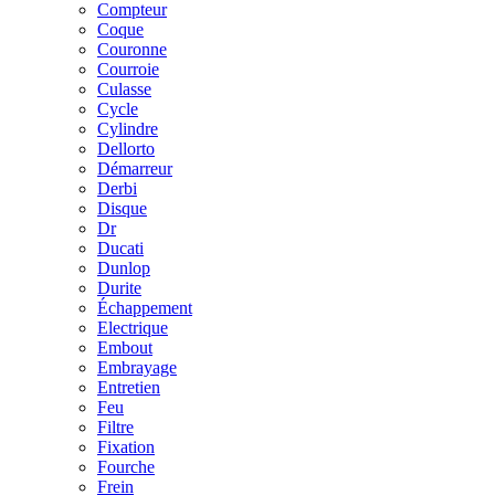
Compteur
Coque
Couronne
Courroie
Culasse
Cycle
Cylindre
Dellorto
Démarreur
Derbi
Disque
Dr
Ducati
Dunlop
Durite
Échappement
Electrique
Embout
Embrayage
Entretien
Feu
Filtre
Fixation
Fourche
Frein