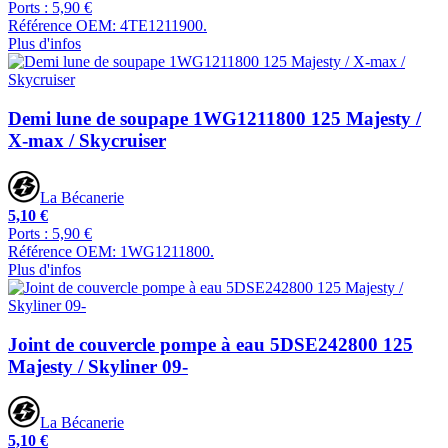
Ports : 5,90 €
Référence OEM: 4TE1211900.
Plus d'infos
Demi lune de soupape 1WG1211800 125 Majesty /
X-max / Skycruiser
La Bécanerie
5,10 €
Ports : 5,90 €
Référence OEM: 1WG1211800.
Plus d'infos
Joint de couvercle pompe à eau 5DSE242800 125
Majesty / Skyliner 09-
La Bécanerie
5,10 €