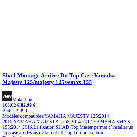
Shad Montage Arrière Du Top Case Yamaha
Majesty 125/majesty 125s/smax 155
Motardinn
106,02 €
82,99 €
Ports : 2,99 €
Modèles compatibles:YAMAHA MAJESTY 125:2014-
2016.YAMAHA MAJESTY 125S:2014-2017.YAMAHA SMAX
155:2014-2016.La fixation SHAD Top Master permet d´installer un
top case au-dessus de la moto.Il s´agit d´une fixation...