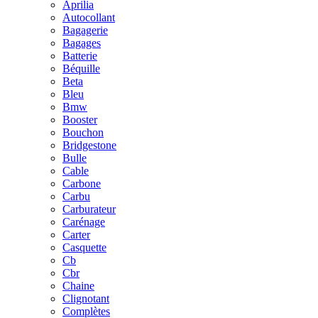
Aprilia
Autocollant
Bagagerie
Bagages
Batterie
Béquille
Beta
Bleu
Bmw
Booster
Bouchon
Bridgestone
Bulle
Cable
Carbone
Carbu
Carburateur
Carénage
Carter
Casquette
Cb
Cbr
Chaine
Clignotant
Complètes