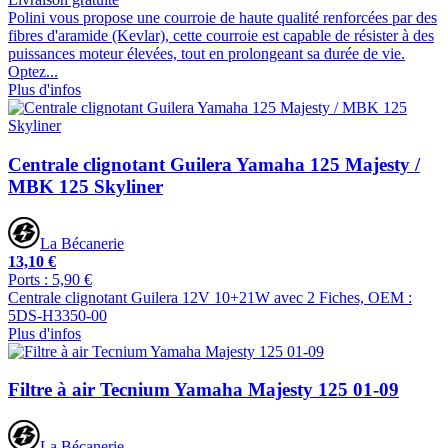
Polini vous propose une courroie de haute qualité renforcées par des
fibres d'aramide (Kevlar), cette courroie est capable de résister à des
puissances moteur élevées, tout en prolongeant sa durée de vie.
Optez...
Plus d'infos
Centrale clignotant Guilera Yamaha 125 Majesty /
MBK 125 Skyliner
La Bécanerie
13,10 €
Ports : 5,90 €
Centrale clignotant Guilera 12V 10+21W avec 2 Fiches, OEM :
5DS-H3350-00
Plus d'infos
Filtre à air Tecnium Yamaha Majesty 125 01-09
La Bécanerie