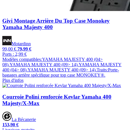
Givi Montage Arrière Du Top Case Monokey
Yamaha Majesty 400
Motardinn
99,00 €
79,99 €
Ports : 2,99 €
Modèles compatibles:YAMAHA MAJESTY 400 (04>
08).YAMAHA MAJESTY 400 (09> 14).YAMAHA MAJESTY
400 (04> 08).YAMAHA MAJESTY 400 (09> 14).Traits:Porte-
bagages arrière spécifique pour top case MONOKEY®.
Plus d'infos
Courroie Polini renforcée Kevlar Yamaha 400
Majesty/X-Max
La Bécanerie
153,90 €
Livraison gratuite