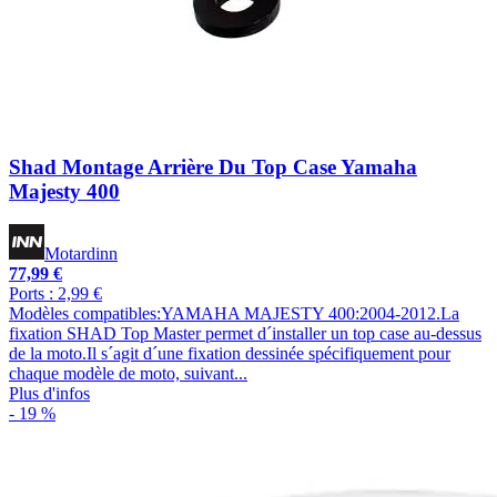
Shad Montage Arrière Du Top Case Yamaha
Majesty 400
Motardinn
77,99 €
Ports : 2,99 €
Modèles compatibles:YAMAHA MAJESTY 400:2004-2012.La
fixation SHAD Top Master permet d´installer un top case au-dessus
de la moto.Il s´agit d´une fixation dessinée spécifiquement pour
chaque modèle de moto, suivant...
Plus d'infos
- 19 %