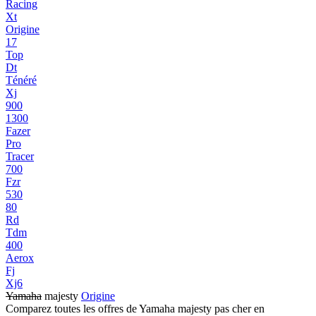
Racing
Xt
Origine
17
Top
Dt
Ténéré
Xj
900
1300
Fazer
Pro
Tracer
700
Fzr
530
80
Rd
Tdm
400
Aerox
Fj
Xj6
Yamaha
majesty
Origine
Comparez toutes les offres de Yamaha majesty pas cher en