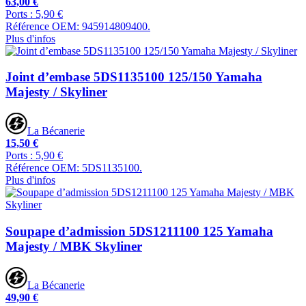
63,00 €
Ports : 5,90 €
Référence OEM: 945914809400.
Plus d'infos
Joint d’embase 5DS1135100 125/150 Yamaha
Majesty / Skyliner
La Bécanerie
15,50 €
Ports : 5,90 €
Référence OEM: 5DS1135100.
Plus d'infos
Soupape d’admission 5DS1211100 125 Yamaha
Majesty / MBK Skyliner
La Bécanerie
49,90 €