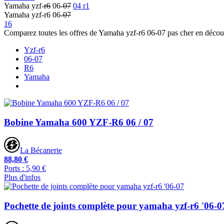
Yamaha yzf-
r6
06-
07
04 r1
Yamaha yzf-r6 06-
07
16
Comparez toutes les offres de Yamaha yzf-r6 06-07 pas cher en décou
Yzf-r6
06-07
R6
Yamaha
Bobine Yamaha 600 YZF-R6 06 / 07
La Bécanerie
88,80 €
Ports : 5,90 €
Plus d'infos
Pochette de joints complète pour yamaha yzf-r6 '06-0