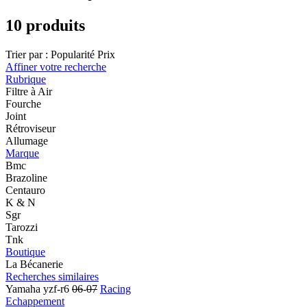
10 produits
Trier par :
Popularité
Prix
Affiner votre recherche
Rubrique
Filtre à Air
Fourche
Joint
Rétroviseur
Allumage
Marque
Bmc
Brazoline
Centauro
K & N
Sgr
Tarozzi
Tnk
Boutique
La Bécanerie
Recherches similaires
Yamaha yzf-r6
06
-
07
Racing
Echappement