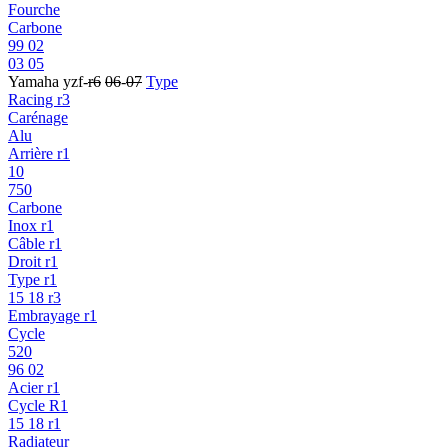
Fourche
Carbone
99 02
03 05
Yamaha yzf-
r6
06
-
07
Type
Racing r3
Carénage
Alu
Arrière r1
10
750
Carbone
Inox r1
Câble r1
Droit r1
Type r1
15 18 r3
Embrayage r1
Cycle
520
96 02
Acier r1
Cycle R1
15 18 r1
Radiateur