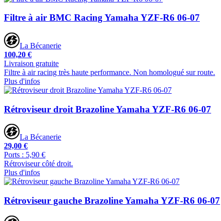
Filtre à air BMC Racing Yamaha YZF-R6 06-07
La Bécanerie
100,20 €
Livraison gratuite
Filtre à air racing très haute performance. Non homologué sur route.
Plus d'infos
Rétroviseur droit Brazoline Yamaha YZF-R6 06-07
La Bécanerie
29,00 €
Ports : 5,90 €
Rétroviseur côté droit.
Plus d'infos
Rétroviseur gauche Brazoline Yamaha YZF-R6 06-07