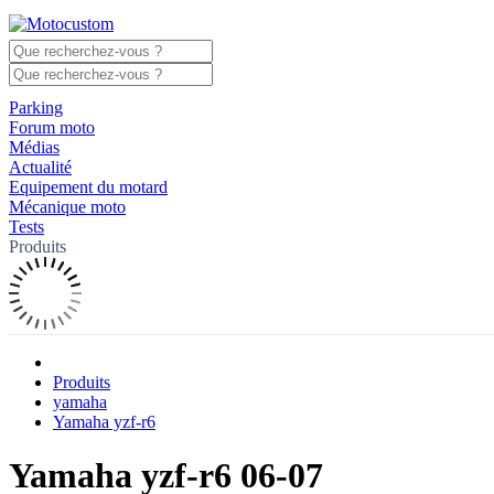
Parking
Forum moto
Médias
Actualité
Equipement du motard
Mécanique moto
Tests
Produits
Produits
yamaha
Yamaha yzf-r6
Yamaha yzf-r6 06-07