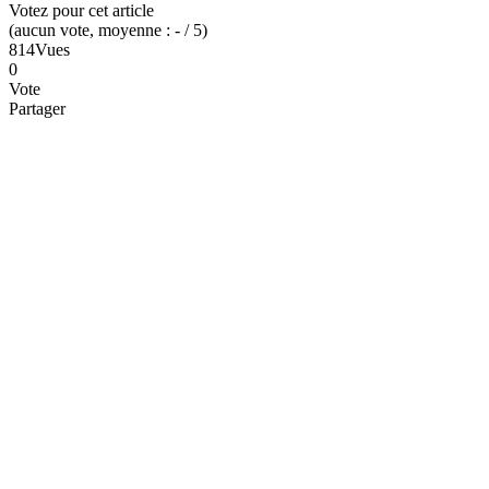
Votez pour cet article
(
aucun
vote
, moyenne :
-
/ 5
)
814
Vues
0
Vote
Partager