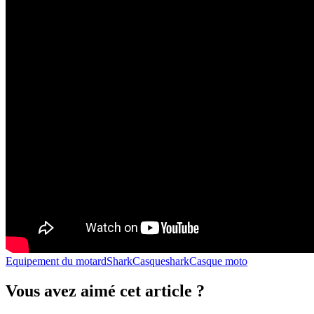
Equipement du motard
Shark
Casque
shark
Casque moto
Vous avez aimé cet article ?