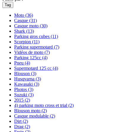
Tag
Moto
(36)
Casque
(31)
Casque moto
(30)
Shark
(13)
Parking gros cubes
(11)
Scorpion
(11)
Parking supermotard
(7)
Vidéos de moto
(7)
Parking 125cc
(4)
Pneu
(4)
Supermotard 125 cc
(4)
Blouson
(3)
Husqvarna
(3)
Kawasaki
(3)
Photos
(3)
Suzuki
(3)
2015
(2)
4) parking moto cross et trial
(2)
Blouson moto
(2)
Casque modulable
(2)
Dirt
(2)
Drag
(2)
Frein
(2)