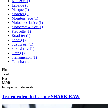
Ktm exe
(1)
Labarde
(1)
Masque
(1)
Monster
(1)
Monsters race
(1)
Motocross 125cc
(1)
Motocross 450cc
(1)
Plaquette
(1)
Roadster
(1)
Shoei
(1)
Suzuki gsr
(1)
Suzuki rmz
(1)
Titan
(1)
Transmission
(1)
Yamaha
(1)
Plus
Tout
Hot
Médias
Equipement du motard
Test en vidéo du Casque SHARK RAW