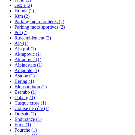
Gsx-r
(2)
Honda
(2)
Ktm
(2)
Parking moto routières
(2)
Parking moto sportives
(2)
Pot
(2)
Rassemblement
(2)
Ajp
(1)
Ajp pr4
(1)
Akrapovic
(1)
Akrapovič
(1)
Alpinestars
(1)
Ampoule
(1)
Astone
(1)
Bering
(1)
Blouson ixon
(1)
Brembo
(1)
Caberg
(1)
Casque cross
(1)
Course de côte
(1)
Dorsale
(1)
Endurance
(1)
Ffmc
(1)
Fourche
(1)