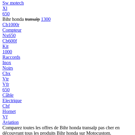
Sw motech
Xl
650
Bihr honda
transalp
1300
Cb1000r
Compteur
Nx650
Cb600f
Kit
1000
Raccords
Inox
Noirs
Cbx
Vtr
Vfr
650
Câble
Electrique
Cbf
Hornet
Vf
Aviation
Comparez toutes les offres de Bihr honda transalp pas cher en
découvrant tous les produits Bihr honda sur Motocustom.