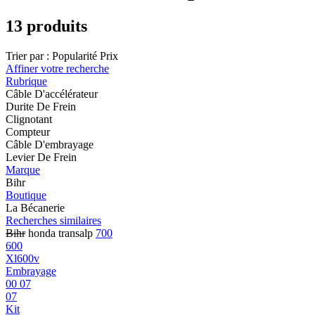
13 produits
Trier par :
Popularité
Prix
Affiner votre recherche
Rubrique
Câble D'accélérateur
Durite De Frein
Clignotant
Compteur
Câble D'embrayage
Levier De Frein
Marque
Bihr
Boutique
La Bécanerie
Recherches similaires
Bihr
honda transalp
700
600
Xl600v
Embrayage
00 07
07
Kit