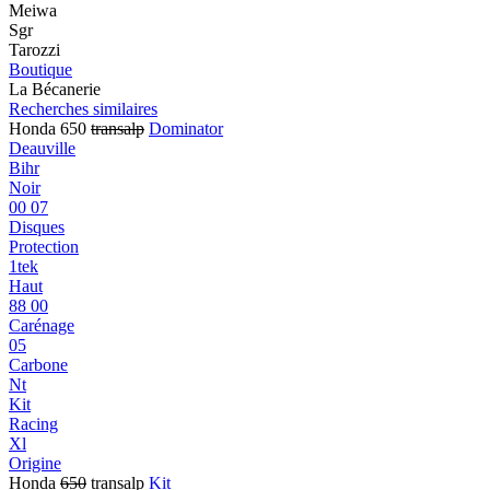
Meiwa
Sgr
Tarozzi
Boutique
La Bécanerie
Recherches similaires
Honda 650
transalp
Dominator
Deauville
Bihr
Noir
00 07
Disques
Protection
1tek
Haut
88 00
Carénage
05
Carbone
Nt
Kit
Racing
Xl
Origine
Honda
650
transalp
Kit