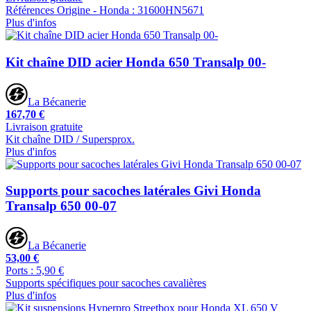
Références Origine - Honda : 31600HN5671
Plus d'infos
Kit chaîne DID acier Honda 650 Transalp 00-
La Bécanerie
167,70 €
Livraison gratuite
Kit chaîne DID / Supersprox.
Plus d'infos
Supports pour sacoches latérales Givi Honda
Transalp 650 00-07
La Bécanerie
53,00 €
Ports : 5,90 €
Supports spécifiques pour sacoches cavalières
Plus d'infos