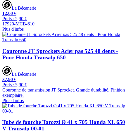
La Bécanerie
12,00 €
Ports : 5,90 €
17920-MCB-610
Plus d'infos
Couronne JT Sprockets Acier pas 525 48 dents -
Pour Honda Transalp 650
La Bécanerie
37,90 €
Ports : 5,90 €
Couronne de transmission JT Sprocket. Grande durabilité. Finition
exemplaire.
Plus d'infos
Tube de fourche Tarozzi Ø 41 x 705 Honda XL 650
V Transalp 00-01