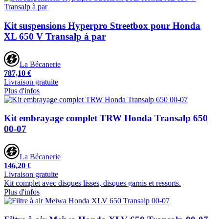
Kit suspensions Hyperpro Streetbox pour Honda
XL 650 V Transalp à par
La Bécanerie
787,10 €
Livraison gratuite
Plus d'infos
Kit embrayage complet TRW Honda Transalp 650
00-07
La Bécanerie
146,20 €
Livraison gratuite
Kit complet avec disques lisses, disques garnis et ressorts.
Plus d'infos