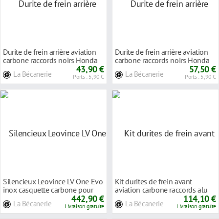
Durite de frein arrière aviation
Durite de frein arrière aviation
carbone raccords noirs Honda
carbone raccords noirs Honda
VFR 750
43,90 €
VFR 750
57,50 €
La Bécanerie
La Bécanerie
Ports : 5,90 €
Ports : 5,90 €
Silencieux Leovince LV One Evo
Kit durites de frein avant
inox casquette carbone pour
aviation carbone raccords alu
Honda VFR v
442,90 €
Honda VFR 750
114,10 €
La Bécanerie
La Bécanerie
Livraison gratuite
Livraison gratuite