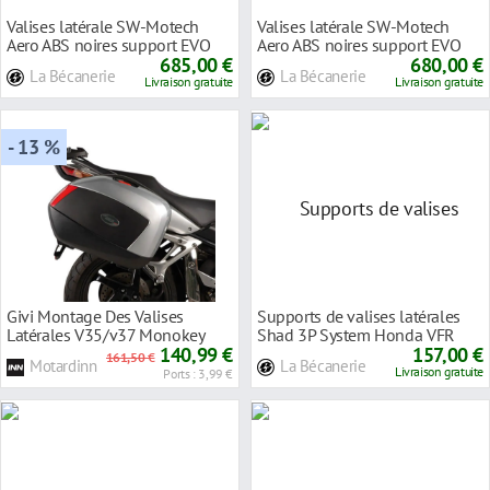
Valises latérale SW-Motech
Valises latérale SW-Motech
Aero ABS noires support EVO
Aero ABS noires support EVO
Honda VFR 800
685,00 €
Honda VFR 1200
680,00 €
La Bécanerie
La Bécanerie
Livraison gratuite
Livraison gratuite
- 13 %
Givi Montage Des Valises
Supports de valises latérales
Latérales V35/v37 Monokey
Shad 3P System Honda VFR
Honda Vfr 800 Vtec
140,99 €
800 05-11
157,00 €
161,50 €
Motardinn
La Bécanerie
Livraison gratuite
Ports : 3,99 €