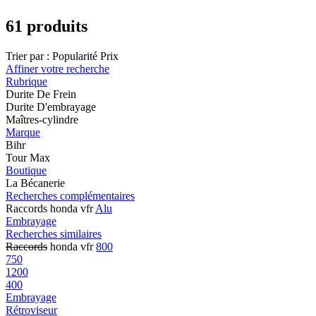
61 produits
Trier par :
Popularité
Prix
Affiner votre recherche
Rubrique
Durite De Frein
Durite D'embrayage
Maîtres-cylindre
Marque
Bihr
Tour Max
Boutique
La Bécanerie
Recherches complémentaires
Raccords honda vfr
Alu
Embrayage
Recherches similaires
Raccords
honda vfr
800
750
1200
400
Embrayage
Rétroviseur