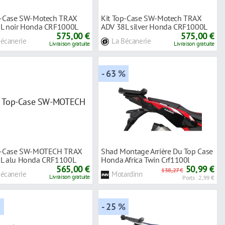
p-Case SW-Motech TRAX
Kit Top-Case SW-Motech TRAX
L noir Honda CRF1000L
ADV 38L silver Honda CRF1000L
Twin Ad
575,00 €
Africa Twin
575,00 €
Bécanerie
La Bécanerie
Livraison gratuite
Livraison gratuite
- 63 %
p-Case SW-MOTECH TRAX
Shad Montage Arrière Du Top Case
L alu Honda CRF1100L
Honda Africa Twin Crf1100l
Twin Adv
565,00 €
50,99 €
138,27 €
Bécanerie
Motardinn
Livraison gratuite
Ports : 2,99 €
- 25 %