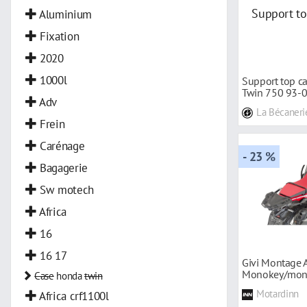
Aluminium
Fixation
2020
1000l
Support top ca
Twin 750 93-
Adv
La Bécaneri
Frein
Carénage
- 23 %
Bagagerie
Sw motech
Africa
16
16 17
Givi Montage A
Monokey/mon
Case
honda
twin
Crf1100l Afric
Motardinn
Africa crf1100l