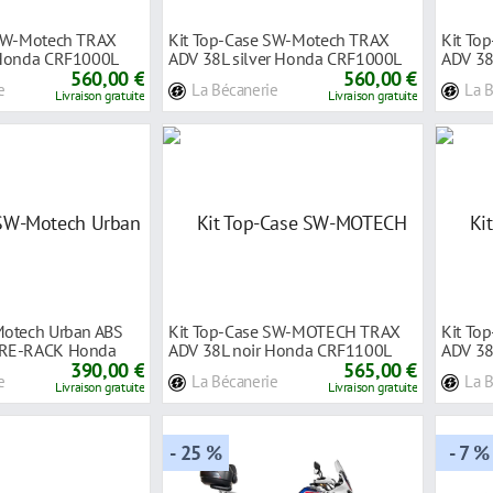
 SW-Motech TRAX
Kit Top-Case SW-Motech TRAX
Kit To
 Honda CRF1000L
ADV 38L silver Honda CRF1000L
ADV 38
560,00 €
Africa Twin
560,00 €
Africa 
e
La Bécanerie
La 
Livraison gratuite
Livraison gratuite
Motech Urban ABS
Kit Top-Case SW-MOTECH TRAX
Kit To
URE-RACK Honda
ADV 38L noir Honda CRF1100L
ADV 38
0
390,00 €
Africa Twin Ad
565,00 €
Africa 
e
La Bécanerie
La 
Livraison gratuite
Livraison gratuite
- 25 %
- 7 %