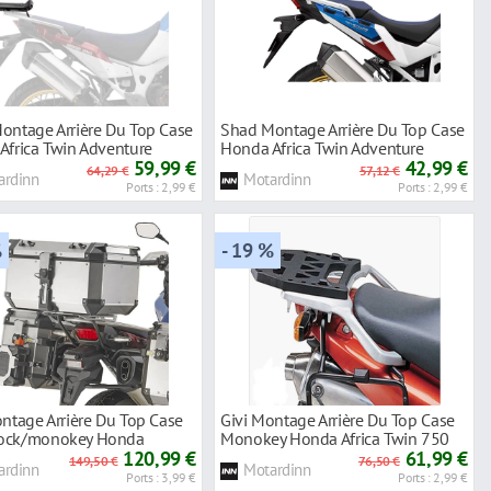
ontage Arrière Du Top Case
Shad Montage Arrière Du Top Case
Africa Twin Adventure
Honda Africa Twin Adventure
 Crf1000l
59,99 €
Sports Crf1100l
42,99 €
64,29 €
57,12 €
ardinn
Motardinn
Ports : 2,99 €
Ports : 2,99 €
%
- 19 %
ntage Arrière Du Top Case
Givi Montage Arrière Du Top Case
ock/monokey Honda
Monokey Honda Africa Twin 750
l Africa Twin Adventure
120,99 €
61,99 €
149,50 €
76,50 €
ardinn
Motardinn
Ports : 3,99 €
Ports : 2,99 €