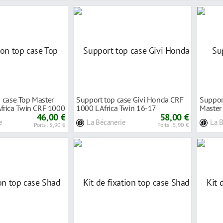
op case Top Master
Support top case Givi Honda CRF
Suppor
rica Twin CRF 1000
1000 L Africa Twin 16-17
Master
46,00 €
58,00 €
Advent
e
La Bécanerie
La 
Ports : 5,90 €
Ports : 5,90 €