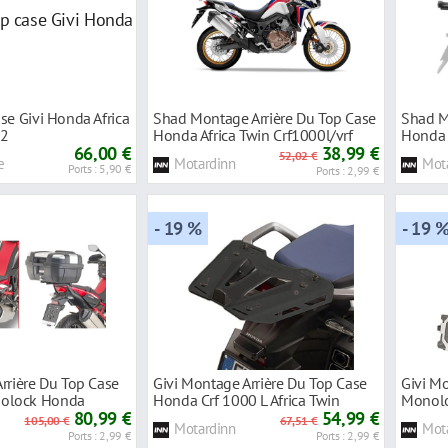
se Givi Honda Africa
Shad Montage Arrière Du Top Case
Shad M
02
Honda Africa Twin Crf1000l/vrf
Honda 
66,00 €
1200x Crosstourer
38,99 €
Sports
52,02 €
e
Motardinn
Mot
Ports : 5,90 €
Ports : 2,99 €
- 19 %
- 19 
rrière Du Top Case
Givi Montage Arrière Du Top Case
Givi Mo
olock Honda
Honda Crf 1000 L Africa Twin
Monol
a Twin
80,99 €
54,99 €
Crf1000
105,00 €
67,51 €
Motardinn
Mot
Sports
Ports : 2,99 €
Ports : 2,99 €