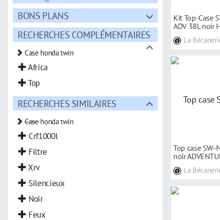
BONS PLANS
Kit Top-Case
ADV 38L noir
RECHERCHES COMPLÉMENTAIRES
Africa Twin 16
La Bécaneri
Case honda twin
Africa
Top
RECHERCHES SIMILAIRES
Case
honda twin
Crf1000l
Top case SW-
Filtre
noir ADVENT
Africa Twin 11
Xrv
La Bécaneri
Silencieux
Noir
Feux