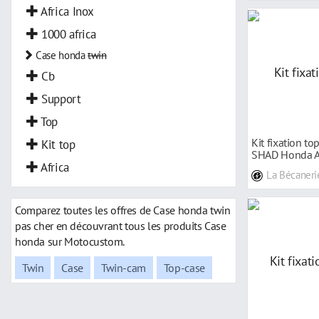
Africa Inox
1000 africa
Case honda
twin
Cb
Support
Top
Kit fixation t
Kit top
SHAD Honda Af
Africa
L 16-
La Bécaneri
Comparez toutes les offres de Case honda twin
pas cher en découvrant tous les produits Case
honda sur Motocustom.
Twin
Case
Twin-cam
Top-case