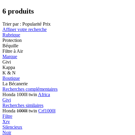
6 produits
Trier par :
Popularité
Prix
Affiner votre recherche
Rubrique
Protection
Béquille
Filtre à Air
Marque
Givi
Kappa
K & N
Boutique
La Bécanerie
Recherches complémentaires
Honda 1000l twin
Africa
Givi
Recherches similaires
Honda
1000l
twin
Crf1000l
Filtre
Xrv
Silencieux
Noir