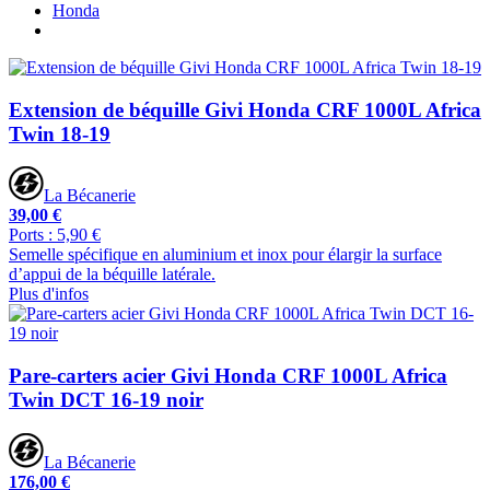
Honda
Extension de béquille Givi Honda CRF 1000L Africa
Twin 18-19
La Bécanerie
39,00 €
Ports : 5,90 €
Semelle spécifique en aluminium et inox pour élargir la surface
d’appui de la béquille latérale.
Plus d'infos
Pare-carters acier Givi Honda CRF 1000L Africa
Twin DCT 16-19 noir
La Bécanerie
176,00 €