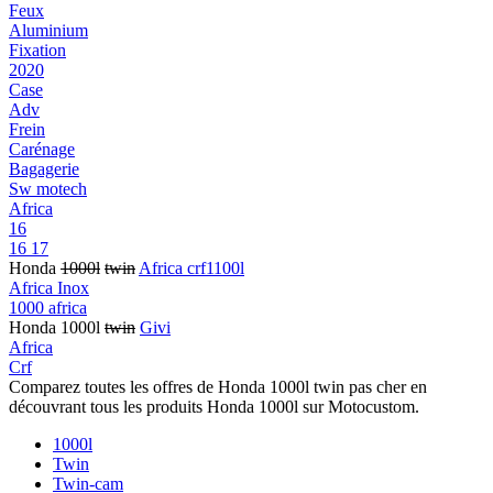
Feux
Aluminium
Fixation
2020
Case
Adv
Frein
Carénage
Bagagerie
Sw motech
Africa
16
16 17
Honda
1000l
twin
Africa crf1100l
Africa Inox
1000 africa
Honda 1000l
twin
Givi
Africa
Crf
Comparez toutes les offres de Honda 1000l twin pas cher en
découvrant tous les produits Honda 1000l sur Motocustom.
1000l
Twin
Twin-cam