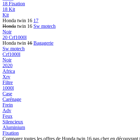
18 Fixation
18 Kit
Kit
Honda twin 16
17
Honda
twin 16
Sw motech
Noir
20 Crf1000l
Honda twin
16
Bagagerie
Sw motech
Crf1000l
Noir
2020
Africa
Xrv
Filtre
1000l
Case
Carénage
Frein
Adv
Feux
Silencieux
Aluminium
Fixation
Comparez toutes les offres de Honda twin 16 pas cher en découvrant