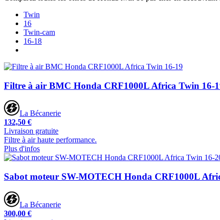
Twin
16
Twin-cam
16-18
Filtre à air BMC Honda CRF1000L Africa Twin 16-1
La Bécanerie
132,50 €
Livraison gratuite
Filtre à air haute performance.
Plus d'infos
Sabot moteur SW-MOTECH Honda CRF1000L Afric
La Bécanerie
300,00 €