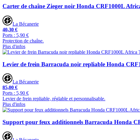
Carter de chaîne Zieger noir Honda CRF1000L Afric
La Bécanerie
40,30 €
Ports : 5,90 €
Protection de chaîne.
Plus d'infos
Levier de frein Barracuda noir repliable Honda CRF
La Bécanerie
85,00 €
Ports : 5,90 €
Levier de frein repliable, réglable et personnalisable.
Plus d'infos
Support pour feux additionnels Barracuda Honda C
La Bécanerie