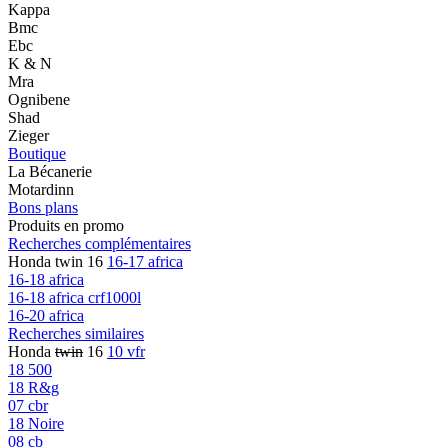
Kappa
Bmc
Ebc
K & N
Mra
Ognibene
Shad
Zieger
Boutique
La Bécanerie
Motardinn
Bons plans
Produits en promo
Recherches complémentaires
Honda twin 16
16-17 africa
16-18 africa
16-18 africa crf1000l
16-20 africa
Recherches similaires
Honda
twin
16
10 vfr
18 500
18 R&g
07 cbr
18 Noire
08 cb